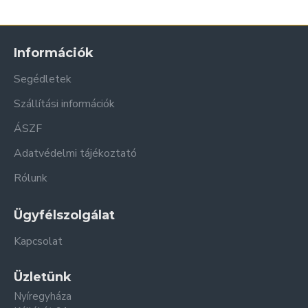
Információk
Segédletek
Szállítási információk
ÁSZF
Adatvédelmi tájékoztató
Rólunk
Ügyfélszolgálat
Kapcsolat
Üzletünk
Nyíregyháza