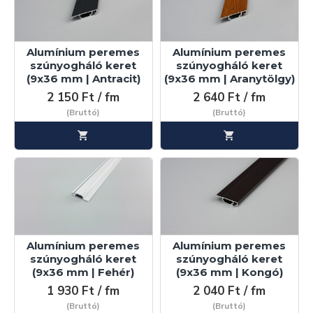
Alumínium peremes
Alumínium peremes
szúnyogháló keret
szúnyogháló keret
(9x36 mm | Antracit)
(9x36 mm | Aranytölgy)
2 150 Ft / fm
2 640 Ft / fm
(Bruttó)
(Bruttó)
Alumínium peremes
Alumínium peremes
szúnyogháló keret
szúnyogháló keret
(9x36 mm | Fehér)
(9x36 mm | Kongó)
1 930 Ft / fm
2 040 Ft / fm
(Bruttó)
(Bruttó)