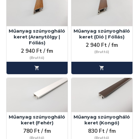
egyszerűen? Akkor válassza szúnyogháló konfigurátorunk
egyikét. Válassza ki a megfelelő szúnyogháló típust, majd
néhány egyszerű opció segítségével könnyedén személyre
szabhatja annak színeit.
Műanyag szúnyogháló
Műanyag szúnyogháló
Fix keretes
keret (Aranytölgy |
keret (Dió | Fóliás)
Nyíló keretes ajtó
Fóliás)
2 940 Ft / fm
Mobil Szúnyogháló
2 940 Ft / fm
(Bruttó)
(Bruttó)
Műanyag szúnyogháló
Műanyag szúnyogháló
keret (Fehér)
keret (Kongó)
780 Ft / fm
830 Ft / fm
(Bruttó)
(Bruttó)