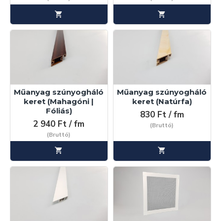
Műanyag szúnyogháló
Műanyag szúnyogháló
keret (Mahagóni |
keret (Natúrfa)
Fóliás)
830 Ft / fm
2 940 Ft / fm
(Bruttó)
(Bruttó)