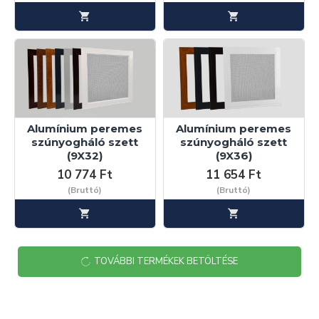
Alumínium peremes
Alumínium peremes
szúnyogháló szett
szúnyogháló szett
(9X32)
(9X36)
10 774 Ft
11 654 Ft
(Bruttó)
(Bruttó)
TOVÁBBI TERMÉKEK BETÖLTÉSE