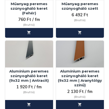
Műanyag peremes
Műanyag peremes
szúnyogháló keret
szúnyogháló szett
(Fehér)
6 492 Ft
760 Ft / fm
(Bruttó)
(Bruttó)
Alumínium peremes
Alumínium peremes
szúnyogháló keret
szúnyogháló keret
(9x32 mm | Antracit)
(9x32 mm | Aranytölgy
színű)
1 920 Ft / fm
2 130 Ft / fm
(Bruttó)
(Bruttó)