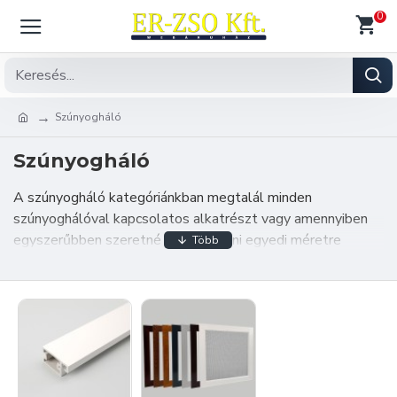
0
Szúnyogháló
Szúnyogháló
A szúnyogháló kategóriánkban megtalál minden
szúnyoghálóval kapcsolatos alkatrészt vagy amennyiben
egyszerűbben szeretné megrendelni egyedi méretre
szúnyoghálóit abban az esetben válassza a szúnyogháló
konfigurátorunk egyikét. Webáruházunkban minden termék
raktárról elérhető így a szúnyogháló alkatrészek is,
rendelését rövid időn belül feldolgozzuk és szállítjuk.
Amennyiben további információra van szüksége, kérjük
keressen elérhetőségünk egyikén melyet a "
Kapcsolat
"