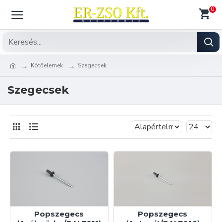
0
Kötőelemek
Szegecsek
Szegecsek
Popszegecs
Popszegecs