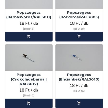
Popszegecs
Popszegecs
(Barnásvörös/RAL3011)
(Borvörös/RAL3005)
18 Ft / db
18 Ft / db
(Bruttó)
(Bruttó)
Popszegecs
Popszegecs
(Csokoládébarna |
(Enciánkék/RAL5010)
RAL8017)
18 Ft / db
18 Ft / db
(Bruttó)
(Bruttó)