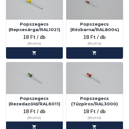
Popszegecs
Popszegecs
(Repcesárga/RAL1021)
(Rézbarna/RAL8004)
18 Ft / db
18 Ft / db
(Bruttó)
(Bruttó)
Popszegecs
Popszegecs
(Rezedazöld/RAL6011)
(Tűzpiros/RAL3000)
18 Ft / db
18 Ft / db
(Bruttó)
(Bruttó)