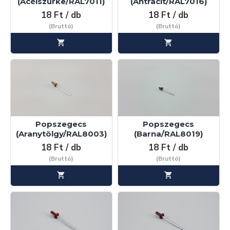
(Acélszürke/RAL7011)
(Antracit/RAL7016)
18 Ft / db
18 Ft / db
(Bruttó)
(Bruttó)
Popszegecs
Popszegecs
(Aranytölgy/RAL8003)
(Barna/RAL8019)
18 Ft / db
18 Ft / db
(Bruttó)
(Bruttó)