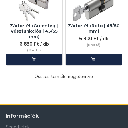
Zárbetét (Greenteq |
Zárbetét (Roto | 45/50
Vészfunkciós | 45/55
mm)
mm)
6 300 Ft / db
6 830 Ft / db
(Bruttó)
(Bruttó)
Összes termék megjelenítve.
Információk
Segédletek