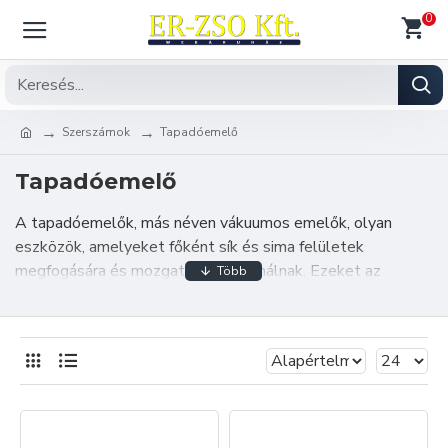
0
Szerszámok
Tapadóemelő
Tapadóemelő
A tapadóemelők, más néven vákuumos emelők, olyan
eszközök, amelyeket főként sík és sima felületek
megfogására és mozgatására használnak. Ezeket az
eszközöket gyakran alkalmazzák az iparban,
építkezéseken, valamint különféle üveg-, fém- vagy
műanyag elemek kezelésére. Az egyik legismertebb
gyártó a Bohle, amely például a Veribor termékvonallal
kínál minőségi és megbízható tapadóemelőket.