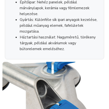
Építőipar: Nehéz panelek, például
márványlapok, kerámia vagy fémlemezek
helyezése.
Gyártás: Különféle sík ipari anyagok kezelése,
például műanyag elemek, fafelületek
mozgatása.
Háztartási használat: Nagyméretű, törékeny
tárgyak, például akváriumok vagy
bútorelemek emeléséhez.