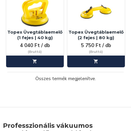
Topex Üvegtáblaemelő
Topex Üvegtáblaemelő
(1 fejes | 40 kg)
(2 fejes | 80 kg)
4 040 Ft / db
5 750 Ft / db
(Bruttó)
(Bruttó)
Összes termék megjelenítve.
Professzionális vákuumos