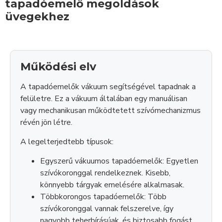
tapadóemelő megoldások
üvegekhez
Működési elv
A tapadóemelők vákuum segítségével tapadnak a
felületre. Ez a vákuum általában egy manuálisan
vagy mechanikusan működtetett szívómechanizmus
révén jön létre.
A legelterjedtebb típusok:
Egyszerű vákuumos tapadóemelők: Egyetlen
szívókoronggal rendelkeznek. Kisebb,
könnyebb tárgyak emelésére alkalmasak.
Többkorongos tapadóemelők: Több
szívókoronggal vannak felszerelve, így
nagyobb teherbírásúak, és biztosabb fogást