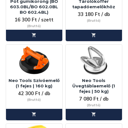
Pót gumikorong (BO
Tárolókoffer
603.0BL/BO 602.0BL
tapadóemelőkhöz
BO 602.4BL)
33 180 Ft / db
16 300 Ft / szett
(Bruttó)
(Bruttó)
Neo Tools Szívóemelő
Neo Tools
(1 fejes | 160 kg)
Üvegtáblaemelő (1
fejes | 50 kg)
42 300 Ft / db
7 080 Ft / db
(Bruttó)
(Bruttó)