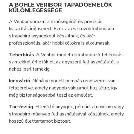
A BOHLE VERIBOR TAPADÓEMELŐK
KÜLÖNLEGESSÉGE
A Veribor sorozat a minőségéről és precíziós
kialakításáról ismert. Ezek az eszközök különösen
strapabíró anyagokból készülnek, és akár
professzionális, akár hobbi célokra is alkalmasak.
Teherbírás
: A Veribor modellek különböző teherbírási
szintekkel érhetők el, az egyszerű felhasználástól a
nehéz ipari terhekig.
Innováció
: Néhány modell pumpás rendszerrel van
felszerelve, amely nagyobb vákuumot hoz létre, így
még biztonságosabbá teszi az emelést.
Tartósság
: Ellenálló anyagok, például alumínium vagy
strapabíró műanyag felhasználásával készülnek, amely
hosszú élettartamot biztosít.