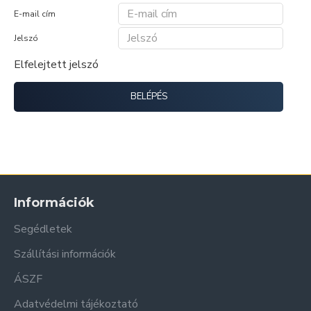
E-mail cím
Jelszó
Elfelejtett jelszó
BELÉPÉS
Információk
Segédletek
Szállítási információk
ÁSZF
Adatvédelmi tájékoztató