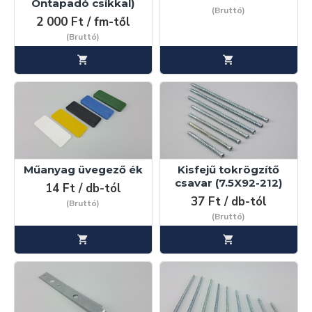
Öntapadó csíkkal)
(Bruttó)
2 000 Ft / fm-től
(Bruttó)
Műanyag üvegező ék
Kisfejű tokrögzítő
csavar (7.5X92-212)
14 Ft / db-tól
37 Ft / db-tól
(Bruttó)
(Bruttó)