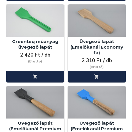
Greenteq műanyag
Üvegező lapát
üvegező lapát
(Emelőkanál Economy
fa)
2 420 Ft / db
2 310 Ft / db
(Bruttó)
(Bruttó)
Üvegező lapát
Üvegező lapát
(Emelőkanál Premium
(Emelőkanál Premium