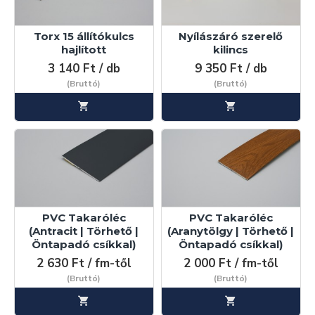
Torx 15 állítókulcs
Nyílászáró szerelő
hajlított
kilincs
3 140 Ft / db
9 350 Ft / db
(Bruttó)
(Bruttó)
PVC Takaróléc
PVC Takaróléc
(Antracit | Törhető |
(Aranytölgy | Törhető |
Öntapadó csíkkal)
Öntapadó csíkkal)
2 630 Ft / fm-től
2 000 Ft / fm-től
(Bruttó)
(Bruttó)