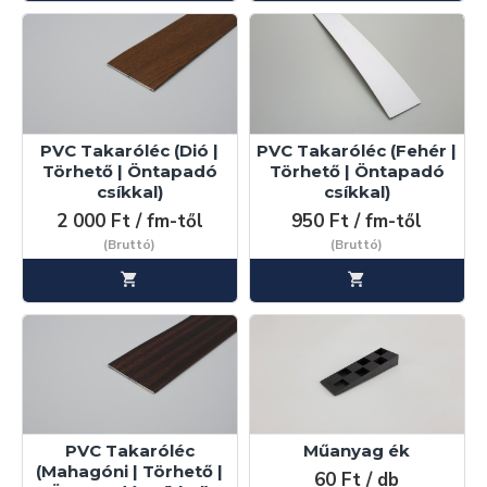
PVC Takaróléc (Dió |
PVC Takaróléc (Fehér |
Törhető | Öntapadó
Törhető | Öntapadó
csíkkal)
csíkkal)
2 000 Ft / fm-től
950 Ft / fm-től
(Bruttó)
(Bruttó)
PVC Takaróléc
Műanyag ék
(Mahagóni | Törhető |
60 Ft / db