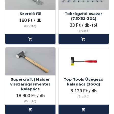
Szerelő fül
Tokrögzítő csavar
(7.5X52-302)
180 Ft / db
33 Ft / db-tól
(Bruttó)
(Bruttó)
Supercraft | Halder
Top Tools Üvegező
visszarúgásmentes
kalapács (360g)
kalapács
3 129 Ft / db
18 900 Ft / db
(Bruttó)
(Bruttó)