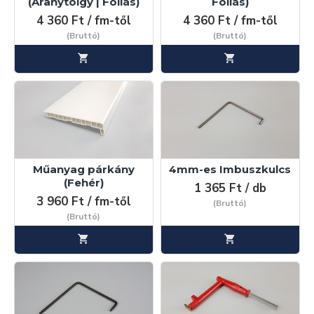
(Aranytölgy | Fóliás)
Fóliás)
4 360 Ft / fm-től
4 360 Ft / fm-től
(Bruttó)
(Bruttó)
Műanyag párkány
4mm-es Imbuszkulcs
(Fehér)
1 365 Ft / db
3 960 Ft / fm-től
(Bruttó)
(Bruttó)