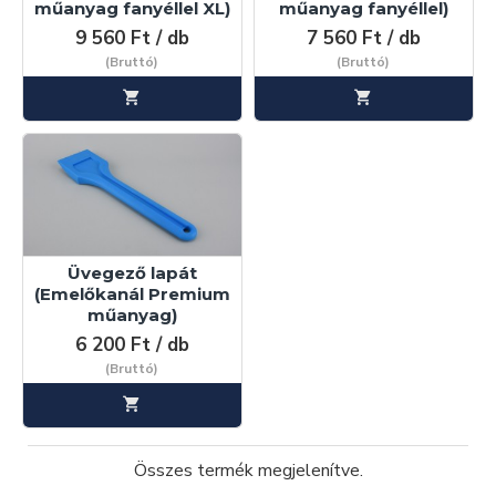
műanyag fanyéllel XL)
műanyag fanyéllel)
9 560 Ft / db
7 560 Ft / db
(Bruttó)
(Bruttó)
Üvegező lapát
(Emelőkanál Premium
műanyag)
6 200 Ft / db
(Bruttó)
Összes termék megjelenítve.