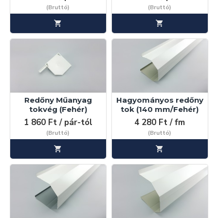
(Bruttó)
(Bruttó)
Redőny Műanyag
Hagyományos redőny
tokvég (Fehér)
tok (140 mm/Fehér)
1 860 Ft / pár-tól
4 280 Ft / fm
(Bruttó)
(Bruttó)