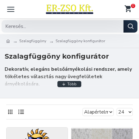
0
Szalagfüggöny
Szalagfüggöny konfigurátor
Szalagfüggöny konfigurátor
Dekoratív, elegáns belsőárnyékolási rendszer, amely
tökéletes választás nagy üvegfelületek
árnyékolására.
A szalagfüggönyök dekoratív megoldást jelentenek
irodaházak, középületek üvegfelületeinek árnyékolására
azonban mintás anyagaink lakások színes elemei is
lehetnek.
Több mint 260 függönyanyag közül választhat, mindenki
megtalálhatja az ízlésének megfelelő lamella anyagot,