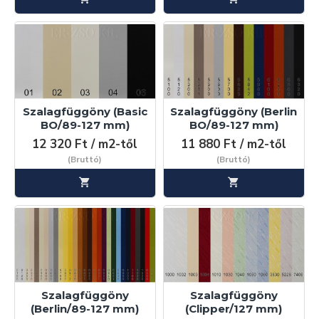
Amennyiben további információra van szüksége, kérjük
keressen elérhetőségünk egyikén melyet a "
Kapcsolat
"
menüpont alatt talál.
Szalagfüggöny (Basic
Szalagfüggöny (Berlin
BO/89-127 mm)
BO/89-127 mm)
12 320 Ft / m2-től
11 880 Ft / m2-től
(Bruttó)
(Bruttó)
Szalagfüggöny
Szalagfüggöny
(Berlin/89-127 mm)
(Clipper/127 mm)