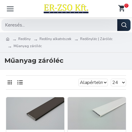
0
Redőny
Redőny alkatrészek
Redőnyléc | Záróléc
Műanyag záróléc
Műanyag záróléc