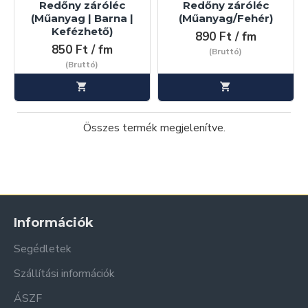
Redőny záróléc
Redőny záróléc
(Műanyag | Barna |
(Műanyag/Fehér)
Kefézhető)
890 Ft / fm
850 Ft / fm
(Bruttó)
(Bruttó)
Összes termék megjelenítve.
Információk
Segédletek
Szállítási információk
ÁSZF