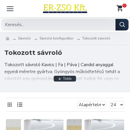
0
Sávroló
Sávroló konfigurátor
Tokozott sávroló
Tokozott sávroló
Tokozott sávroló Kavics | Fa | Páva | Candid anyaggal
egyedi méretre gyártva. Gyöngyös működtetésű tehát a
sávrolót egy gyöngylánc segítségével tudjuk fel vagy le
húzni így tetszés szerint bárhol megállítható. A tokozott
sávroló 70 x 80 mm-es alumínium tokkall, műanyag
tokvéggel, alumínium záróléccel és 32 mm tengellyel
készül. A tokozott sávroló felszerelhető mennyezetre
vagy az ablakkáva felső részére. Fém pattintó klipszek
segítségével szerelhető fel melyeket legalább 1-1
csavarral rögzítünk.