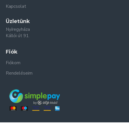
Kapcsolat
Üzletünk
Nyíregyháza
Kállói út 91.
Fiók
Fiókom
Rendeléseim