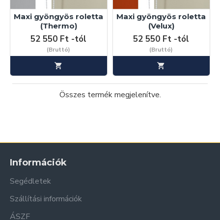
Maxi gyöngyös roletta
Maxi gyöngyös roletta
(Thermo)
(Velux)
52 550 Ft -tól
52 550 Ft -tól
(Bruttó)
(Bruttó)
Összes termék megjelenítve.
Információk
Segédletek
Szállítási információk
ÁSZF