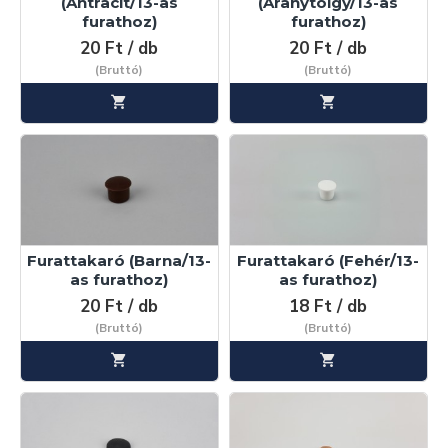
(Antracit/13-as
(Aranytölgy/13-as
furathoz)
furathoz)
20 Ft / db
20 Ft / db
(Bruttó)
(Bruttó)
Furattakaró (Barna/13-
Furattakaró (Fehér/13-
as furathoz)
as furathoz)
20 Ft / db
18 Ft / db
(Bruttó)
(Bruttó)