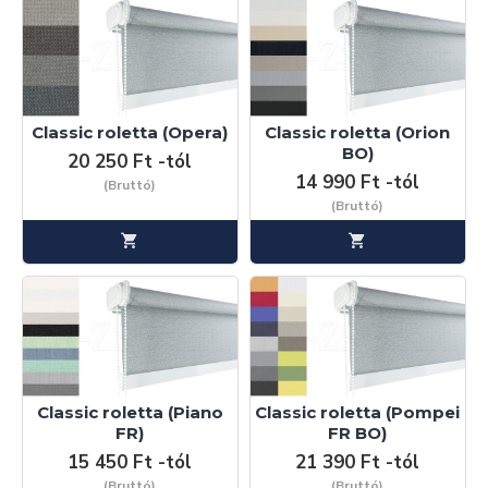
Classic roletta (Opera)
Classic roletta (Orion
BO)
20 250 Ft -tól
14 990 Ft -tól
(Bruttó)
(Bruttó)
Classic roletta (Piano
Classic roletta (Pompei
FR)
FR BO)
15 450 Ft -tól
21 390 Ft -tól
(Bruttó)
(Bruttó)