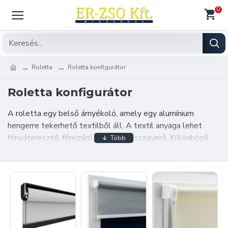
0
Roletta
Roletta konfigurátor
Roletta konfigurátor
A roletta egy belső árnyékoló, amely egy alumínium
hengerre tekerhető textilből áll. A textil anyaga lehet
fényáteresztő, fényzáró vagy fényvisszaverő. Különböző
típusai léteznek.
A legegyszerűbb típus a tok nélküli roletta, amely
közvetlenül az ablakra vagy a falra szerelhető. A tokos
roletta egy alumínium tokban helyezkedik el, amely védi a
textilt a sérülésektől továbbá előnyösebb megjelenést
kölcsönöz. A tetőtéri ablakokhoz speciális tetőtéri