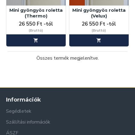
Mini gyöngyös roletta
Mini gyöngyös roletta
(Thermo)
(Velux)
26 550 Ft -tól
26 550 Ft -tól
(Bruttó)
(Bruttó)
Összes termék megjelenítve.
Információk
Segédletek
Szállítási információk
ÁSZF