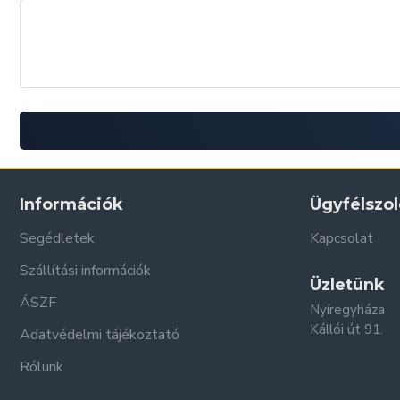
Információk
Ügyfélszol
Segédletek
Kapcsolat
Szállítási információk
Üzletünk
ÁSZF
Nyíregyháza
Kállói út 91.
Adatvédelmi tájékoztató
Rólunk