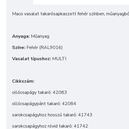
Maco vasalat takarósapkaszett fehér színben, műanyagbó
Anyaga:
Műanyag
Színe:
Fehér (RAL9016)
Vasalat típushoz:
MULTI
Cikkszám:
ollócsapágy takaró: 42083
ollócsapágypánt takaró: 42084
sarokcsapágyhoz hosszú takaró: 41743
sarokcsapágyhoz rövid takaró: 41742