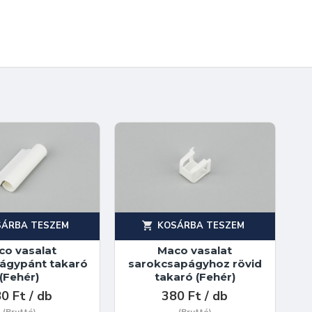
SÁRBA TESZEM
KOSÁRBA TESZEM
co vasalat
Maco vasalat
págypánt takaró
sarokcsapágyhoz rövid
(Fehér)
takaró (Fehér)
0 Ft / db
380 Ft / db
(Bruttó)
(Bruttó)