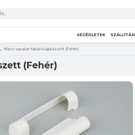
SEGÉDLETEK
SZÁLLÍTÁS
Maco vasalat takarósapkaszett (Fehér)
zett (Fehér)