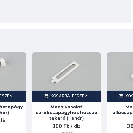
ESZEM
KOSÁRBA TESZEM
KO
lócsapágy
Maco vasalat
Ma
hér)
sarokcsapágyhoz hosszú
ollócsa
takaró (Fehér)
 db
380 Ft / db
38
(Bruttó)