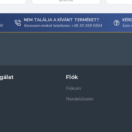
NEM TALÁLJA A KÍVÁNT TERMÉKET?
KÉR
l!
Keressen minket telefonon: +36 30 359 5504
Írjon
gálat
Fiók
Fiókom
Rendeléseim