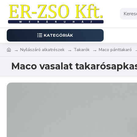
KATEGÓRIÁK
Nyílászáró alkatrészek
Takarók
Maco pánttakaró
Maco vasalat takarósapkas