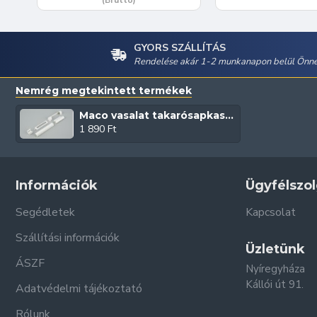
GYORS SZÁLLÍTÁS
Rendelése akár 1-2 munkanapon belül Önné
Nemrég megtekintett termékek
Maco vasalat takarósapkaszett (Fehér)
1 890 Ft
Információk
Ügyfélszol
Segédletek
Kapcsolat
Szállítási információk
Üzletünk
ÁSZF
Nyíregyháza
Kállói út 91.
Adatvédelmi tájékoztató
Rólunk