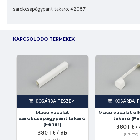
sarokcsapágypánt takaró: 42087
KAPCSOLÓDÓ TERMÉKEK
KOSÁRBA TESZEM
KOSÁRBA T
Maco vasalat
Maco vasalat ol
sarokcsapágypánt takaró
takaró (Fe
(Fehér)
380 Ft /
380 Ft / db
(Bruttó)
(Bruttó)