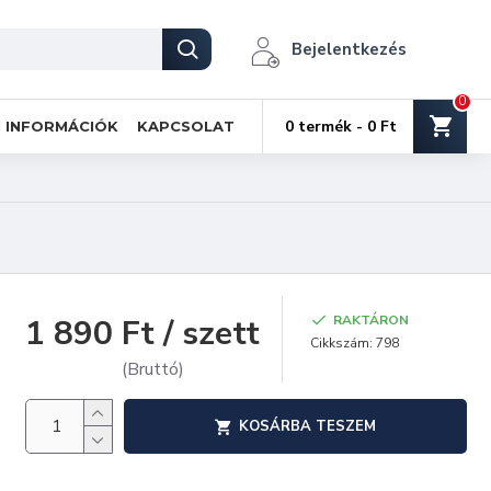
Bejelentkezés
0
0 termék - 0 Ft
I INFORMÁCIÓK
KAPCSOLAT
1 890 Ft / szett
RAKTÁRON
Cikkszám:
798
(Bruttó)
KOSÁRBA TESZEM