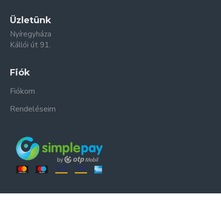
Üzletünk
Nyíregyháza
Kállói út 91.
Fiók
Fiókom
Rendeléseim
ER-ZSO Kft. © Minden jog fenntartva.