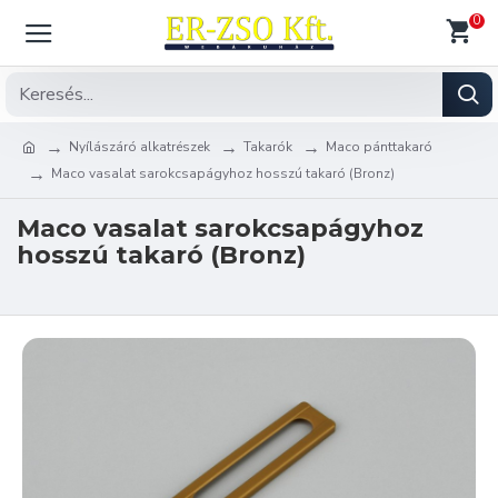
0
Nyílászáró alkatrészek
Takarók
Maco pánttakaró
Maco vasalat sarokcsapágyhoz hosszú takaró (Bronz)
Maco vasalat sarokcsapágyhoz
hosszú takaró (Bronz)