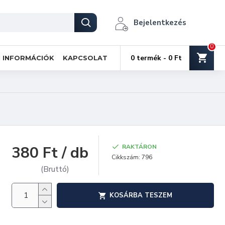
Bejelentkezés
0
0 termék - 0 Ft
I INFORMÁCIÓK
KAPCSOLAT
380 Ft / db
RAKTÁRON
Cikkszám:
796
(Bruttó)
KOSÁRBA TESZEM