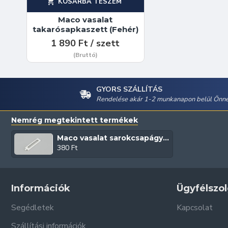
KOSÁRBA TESZEM
Maco vasalat
takarósapkaszett (Fehér)
1 890 Ft / szett
(Bruttó)
GYORS SZÁLLÍTÁS
Rendelése akár 1-2 munkanapon belül Önné
Nemrég megtekintett termékek
Maco vasalat sarokcsapágyhoz hosszú takaró (Fehér)
380 Ft
Információk
Ügyfélszol
Segédletek
Kapcsolat
Szállítási információk