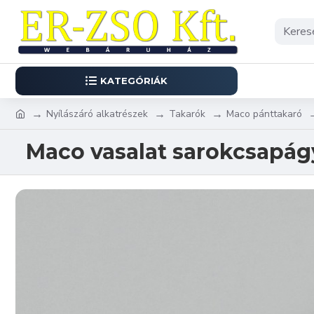
KATEGÓRIÁK
Nyílászáró alkatrészek
Takarók
Maco pánttakaró
Maco vasalat sarokcsapág