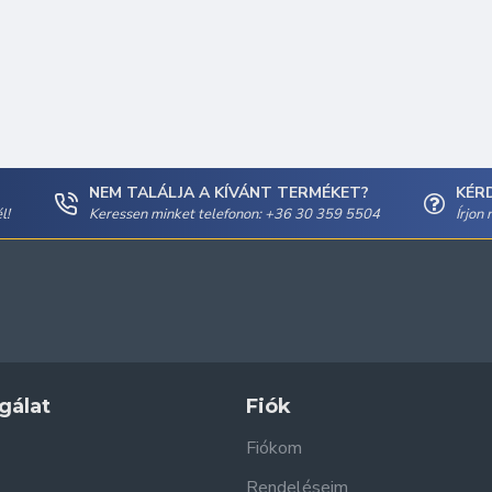
NEM TALÁLJA A KÍVÁNT TERMÉKET?
KÉR
l!
Keressen minket telefonon: +36 30 359 5504
Írjon
gálat
Fiók
Fiókom
Rendeléseim