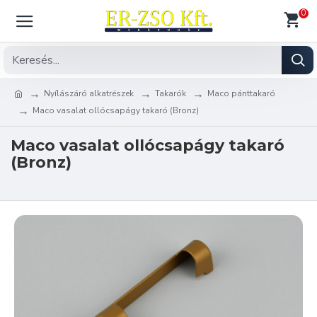
0
Nyílászáró alkatrészek
Takarók
Maco pánttakaró
Maco vasalat ollócsapágy takaró (Bronz)
Maco vasalat ollócsapágy takaró
(Bronz)