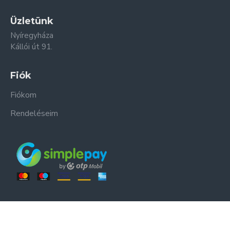
Üzletünk
Nyíregyháza
Kállói út 91.
Fiók
Fiókom
Rendeléseim
ER-ZSO Kft. © Minden jog fenntartva.