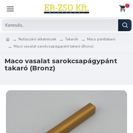
0
Nyílászáró alkatrészek
Takarók
Maco pánttakaró
Maco vasalat sarokcsapágypánt takaró (Bronz)
Maco vasalat sarokcsapágypánt
takaró (Bronz)