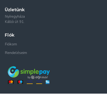
Üzletünk
Nyíregyháza
Kállói út 91.
Fiók
Fiókom
Rendeléseim
ER-ZSO Kft. © Minden jog fenntartva.