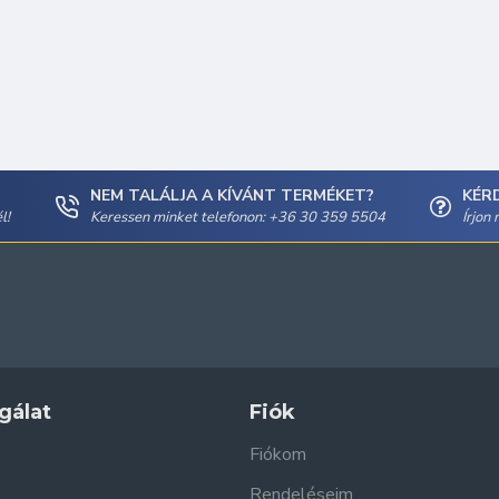
NEM TALÁLJA A KÍVÁNT TERMÉKET?
KÉR
l!
Keressen minket telefonon: +36 30 359 5504
Írjon
gálat
Fiók
Fiókom
Rendeléseim