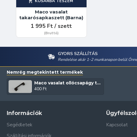
KOSÁRBA TESZEM
Maco vasalat
takarósapkaszett (Barna)
1 995 Ft / szett
(Bruttó)
GYORS SZÁLLÍTÁS
Rendelése akár 1-2 munkanapon belül Önné
Nemrég megtekintett termékek
Maco vasalat ollócsapágy takaró (Barna)
400 Ft
Információk
Ügyfélszol
Segédletek
Kapcsolat
Szállítási információk