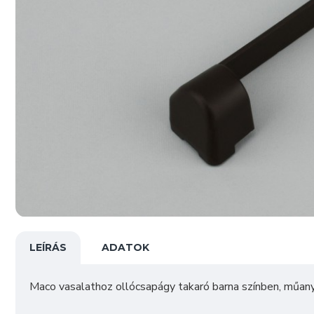
LEÍRÁS
ADATOK
Maco vasalathoz ollócsapágy takaró barna színben, műany