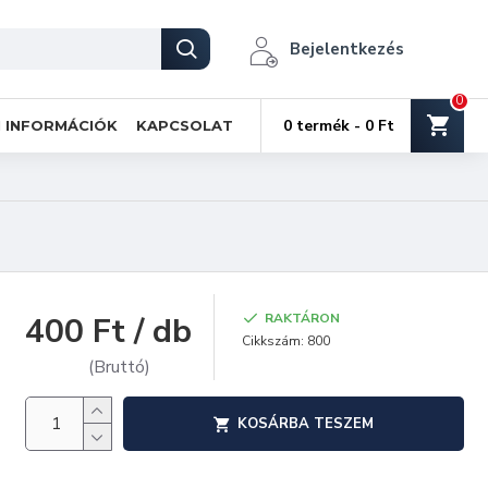
Bejelentkezés
0
0 termék - 0 Ft
I INFORMÁCIÓK
KAPCSOLAT
400 Ft / db
RAKTÁRON
Cikkszám:
800
(Bruttó)
KOSÁRBA TESZEM