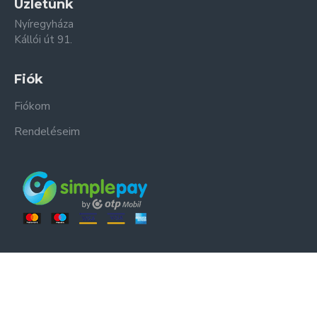
Üzletünk
Nyíregyháza
Kállói út 91.
Fiók
Fiókom
Rendeléseim
ER-ZSO Kft. © Minden jog fenntartva.