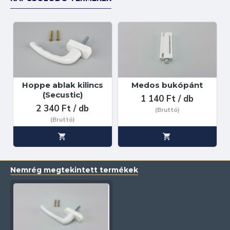
Hoppe ablak kilincs
Medos bukópánt
(Secustic)
1 140 Ft / db
2 340 Ft / db
(Bruttó)
(Bruttó)
Nemrég megtekintett termékek