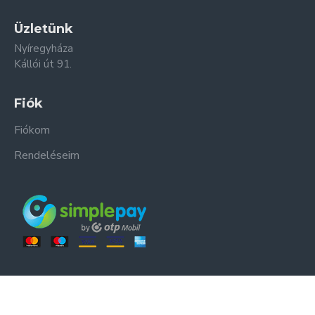
Üzletünk
Nyíregyháza
Kállói út 91.
Fiók
Fiókom
Rendeléseim
ER-ZSO Kft. © Minden jog fenntartva.