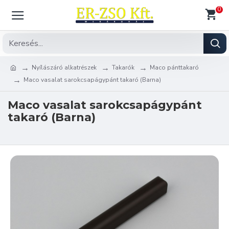
0
Nyílászáró alkatrészek
Takarók
Maco pánttakaró
Maco vasalat sarokcsapágypánt takaró (Barna)
Maco vasalat sarokcsapágypánt
takaró (Barna)