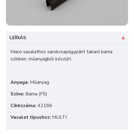
LEÍRÁS
Maco vasalathoz sarokcsapágypánt takaró barna
színben, műanyagból készült.
Anyaga:
Műanyag
Színe:
Barna (F5)
Cikkszáma:
42186
Vasalat típushoz:
MULTI