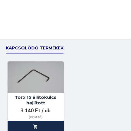
KAPCSOLÓDÓ TERMÉKEK
Torx 15 állítókulcs
hajlított
3 140 Ft / db
(Bruttó)