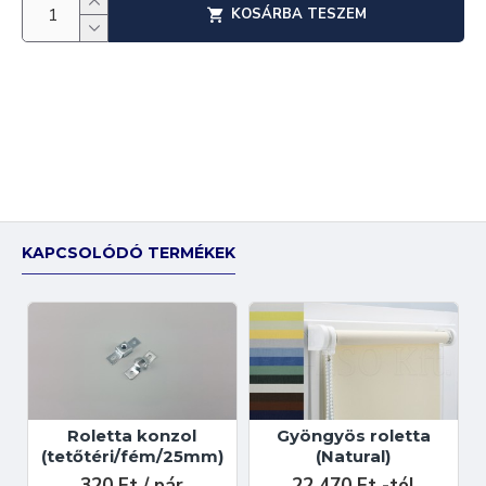
KOSÁRBA TESZEM
KAPCSOLÓDÓ TERMÉKEK
Roletta konzol
Gyöngyös roletta
(tetőtéri/fém/25mm)
(Natural)
320 Ft / pár
22 470 Ft -tól