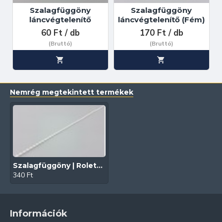
Szalagfüggöny
Szalagfüggöny
láncvégtelenítő
láncvégtelenítő (Fém)
60 Ft / db
170 Ft / db
(Bruttó)
(Bruttó)
Nemrég megtekintett termékek
Szalagfüggöny | Roletta | Sávroló Kezelő gyöngy (sűrű)
340 Ft
Információk