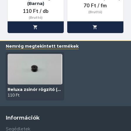
(Barna)
70 Ft / fm
110 Ft / db
(Bruttó)
(Bruttó)
Nemrég megtekintett termékek
Reluxa zsinór rögzítő (Barna)
110 Ft
Információk
Segédletek