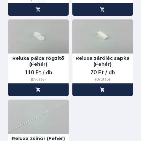
Reluxa pálca rögzítő
Reluxa záróléc sapka
(Fehér)
(Fehér)
110 Ft / db
70 Ft / db
(Bruttó)
(Bruttó)
Reluxa zsinór (Fehér)