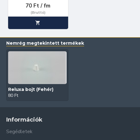
70 Ft / fm
(Bruttó)
Nemrég megtekintett termékek
Reluxa bojt (Fehér)
80 Ft
Információk
Segédletek