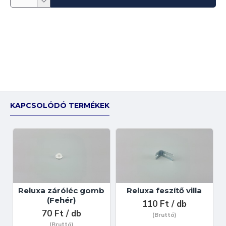
KAPCSOLÓDÓ TERMÉKEK
Reluxa záróléc gomb
Reluxa feszítő villa
(Fehér)
110 Ft / db
70 Ft / db
(Bruttó)
(Bruttó)