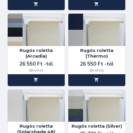
Rugós roletta
Rugós roletta
(Arcadia)
(Thermo)
26 550 Ft -tól
26 550 Ft -tól
(Bruttó)
(Bruttó)
Rugós roletta
Rugós roletta (Silver)
(Solarshade 48)