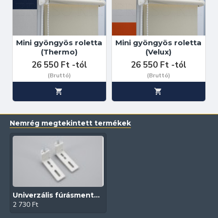
Mini gyöngyös roletta
Mini gyöngyös roletta
(Thermo)
(Velux)
26 550 Ft -tól
26 550 Ft -tól
(Bruttó)
(Bruttó)
Nemrég megtekintett termékek
Univerzális fúrásmentes tartókonzol (Rollofit | Fehér)
2 730 Ft