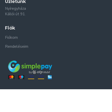
Üzletünk
Nyíregyháza
Kállói út 91.
Fiók
Fiókom
Rendeléseim
ER-ZSO Kft. © Minden jog fenntartva.