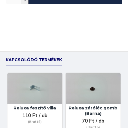
KAPCSOLÓDÓ TERMÉKEK
Reluxa feszítő villa
Reluxa záróléc gomb
(Barna)
110 Ft / db
70 Ft / db
(Bruttó)
(Bruttó)