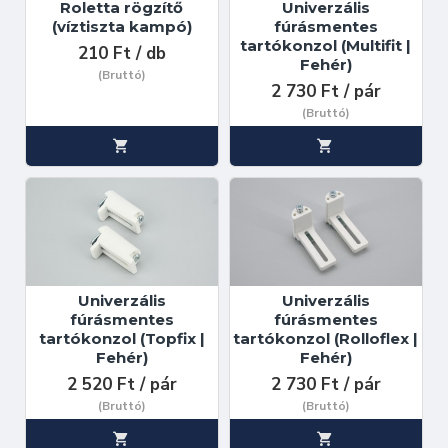
Roletta rögzítő
Univerzális
(víztiszta kampó)
fúrásmentes
tartókonzol (Multifit |
210 Ft / db
Fehér)
(Bruttó)
2 730 Ft / pár
(Bruttó)
Univerzális
Univerzális
fúrásmentes
fúrásmentes
tartókonzol (Topfix |
tartókonzol (Rolloflex |
Fehér)
Fehér)
2 520 Ft / pár
2 730 Ft / pár
(Bruttó)
(Bruttó)