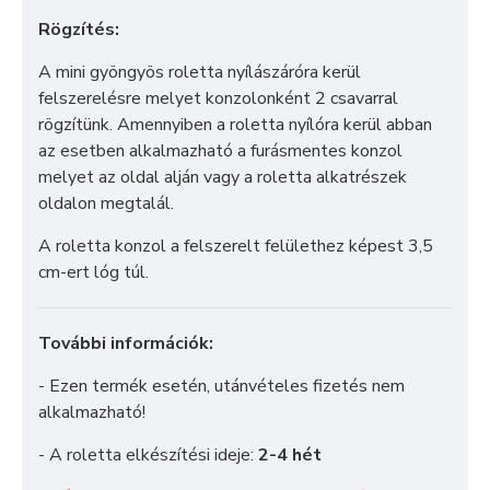
Rögzítés:
A mini gyöngyös roletta nyílászáróra kerül
felszerelésre melyet konzolonként 2 csavarral
rögzítünk. Amennyiben a roletta nyílóra kerül abban
az esetben alkalmazható a furásmentes konzol
melyet az oldal alján vagy a roletta alkatrészek
oldalon megtalál.
A roletta konzol a felszerelt felülethez képest 3,5
cm-ert lóg túl.
További információk:
- Ezen termék esetén, utánvételes fizetés nem
alkalmazható!
- A roletta elkészítési ideje:
2-4 hét