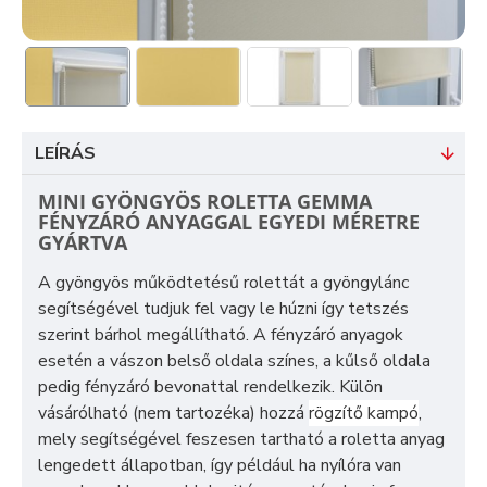
LEÍRÁS
MINI GYÖNGYÖS ROLETTA GEMMA
FÉNYZÁRÓ ANYAGGAL EGYEDI MÉRETRE
GYÁRTVA
A gyöngyös működtetésű rolettát a gyöngylánc
segítségével tudjuk fel vagy le húzni így tetszés
szerint bárhol megállítható. A fényzáró anyagok
esetén a vászon belső oldala színes, a kűlső oldala
pedig fényzáró bevonattal rendelkezik. Külön
vásárólható (nem tartozéka) hozzá
rögzítő kampó
,
mely segítségével feszesen tartható a roletta anyag
lengedett állapotban, így például ha nyílóra van