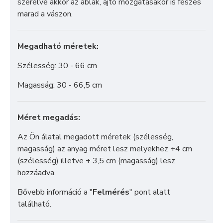
szerelve akkor az ablak, ajtó mozgatásakor is feszes
marad a vászon.
Megadható méretek:
Szélesség: 30 - 66 cm
Magasság: 30 - 66,5 cm
Méret megadás:
Az Ön álatal megadott méretek (szélesség,
magasság) az anyag méret lesz melyekhez +4 cm
(szélesség) illetve + 3,5 cm (magasság) lesz
hozzáadva.
Bővebb információ a "
Felmérés
" pont alatt
található.