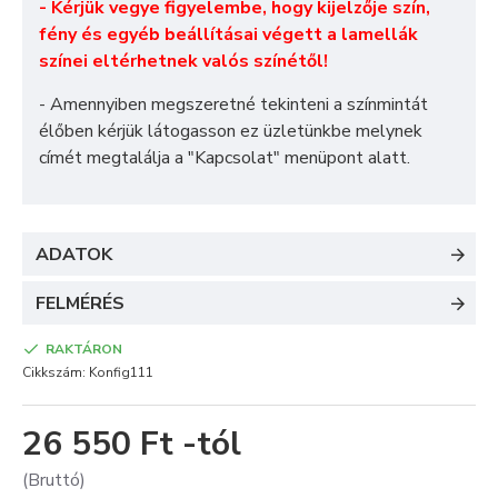
- Kérjük vegye figyelembe, hogy kijelzője szín,
fény és egyéb beállításai végett a lamellák
színei eltérhetnek valós színétől!
- Amennyiben megszeretné tekinteni a színmintát
élőben kérjük látogasson ez üzletünkbe melynek
címét megtalálja a "
Kapcsolat
" menüpont alatt.
ADATOK
FELMÉRÉS
RAKTÁRON
Cikkszám:
Konfig111
26 550 Ft -tól
(Bruttó)