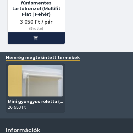
fúrásmentes
tartókonzol (Multifit
Flat | Fehér)
3 050 Ft / pár
(Bruttó)
Nemrég megtekintett termékek
Mini gyöngyös roletta (Gemma)
26 550 Ft
Információk