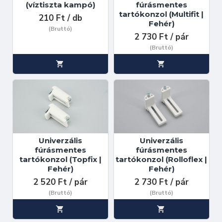
(víztiszta kampó)
fúrásmentes
tartókonzol (Multifit |
210 Ft / db
Fehér)
(Bruttó)
2 730 Ft / pár
(Bruttó)
Univerzális
Univerzális
fúrásmentes
fúrásmentes
tartókonzol (Topfix |
tartókonzol (Rolloflex |
Fehér)
Fehér)
2 520 Ft / pár
2 730 Ft / pár
(Bruttó)
(Bruttó)