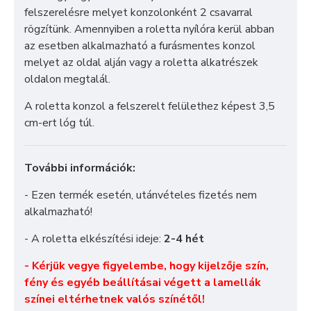
felszerelésre melyet konzolonként 2 csavarral
rögzítünk. Amennyiben a roletta nyílóra kerül abban
az esetben alkalmazható a furásmentes konzol
melyet az oldal alján vagy a roletta alkatrészek
oldalon megtalál.
A roletta konzol a felszerelt felülethez képest 3,5
cm-ert lóg túl.
További információk:
- Ezen termék esetén, utánvételes fizetés nem
alkalmazható!
- A roletta elkészítési ideje:
2-4 hét
- Kérjük vegye figyelembe, hogy kijelzője szín,
fény és egyéb beállításai végett a lamellák
színei eltérhetnek valós színétől!