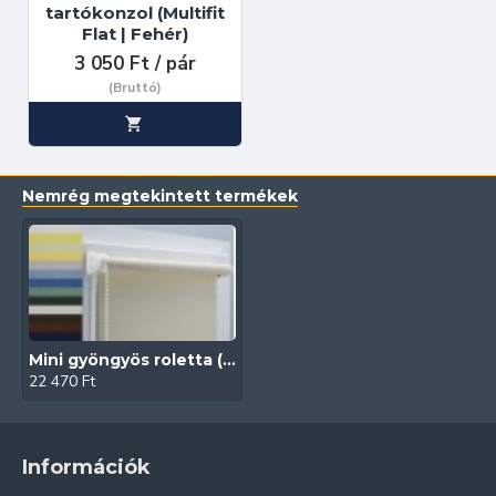
tartókonzol (Multifit
Flat | Fehér)
3 050 Ft / pár
(Bruttó)
Nemrég megtekintett termékek
Mini gyöngyös roletta (Natural)
22 470 Ft
Információk