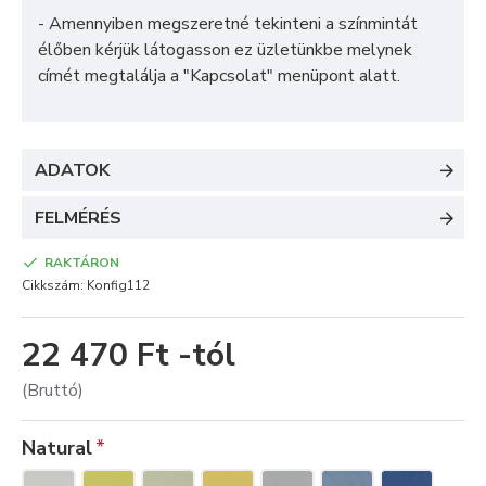
- Amennyiben megszeretné tekinteni a színmintát
élőben kérjük látogasson ez üzletünkbe melynek
címét megtalálja a "
Kapcsolat
" menüpont alatt.
ADATOK
FELMÉRÉS
RAKTÁRON
Cikkszám:
Konfig112
22 470 Ft -tól
(Bruttó)
Natural