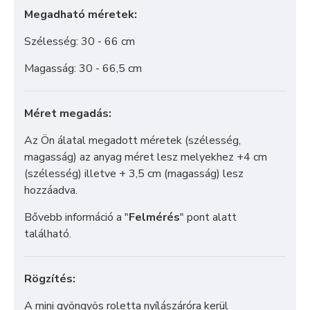
Megadható méretek:
Szélesség: 30 - 66 cm
Magasság: 30 - 66,5 cm
Méret megadás:
Az Ön álatal megadott méretek (szélesség,
magasság) az anyag méret lesz melyekhez +4 cm
(szélesség) illetve + 3,5 cm (magasság) lesz
hozzáadva.
Bővebb információ a "
Felmérés
" pont alatt
található.
Rögzítés:
A mini gyöngyös roletta nyílászáróra kerül