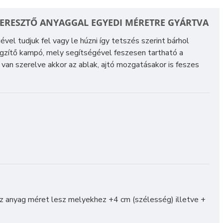
ERESZTŐ ANYAGGAL EGYEDI MÉRETRE GYÁRTVA
l tudjuk fel vagy le húzni így tetszés szerint bárhol
ögzítő kampó
, mely segítségével feszesen tartható a
a van szerelve akkor az ablak, ajtó mozgatásakor is feszes
 anyag méret lesz melyekhez +4 cm (szélesség) illetve +