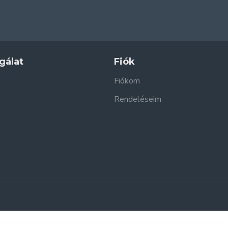
gálat
Fiók
Fiókom
Rendeléseim