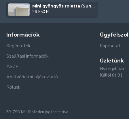
Mini gyöngyös roletta (Sunshine)
26 550 Ft
Információk
Ügyfélszol
Segédletek
Kapcsolat
Szállítási információk
Üzletünk
ÁSZF
Nyíregyháza
Kállói út 91.
Adatvédelmi tájékoztató
Rólunk
ER-ZSO Kft. © Minden jog fenntartva.