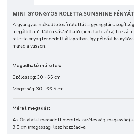
MINI GYÖNGYÖS ROLETTA SUNSHINE FÉNYÁT
A gyöngyös működtetésű rolettát a gyöngylánc segítségéve
megállítható. Külön vásárólható (nem tartozéka) hozzá
r
roletta anyag lengedett állapotban, így például ha nyílór
marad a vászon.
Megadható méretek:
Szélesség: 30 - 66 cm
Magasság: 30 - 66,5 cm
Méret megadás:
Az Ön álatal megadott méretek (szélesség, magasság) az
3,5 cm (magasság) lesz hozzáadva.