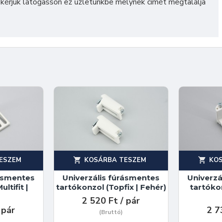
 kérjük látogasson ez üzletünkbe melynek címét megtalálja
ESZEM
KOSÁRBA TESZEM
KO
rásmentes
Univerzális fúrásmentes
Univerzá
ltifit |
tartókonzol (Topfix | Fehér)
tartókon
2 520 Ft / pár
 pár
2 7
(Bruttó)