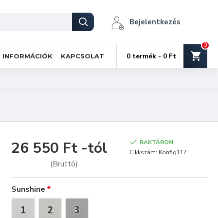
Bejelentkezés
0
0 termék - 0 Ft
I INFORMÁCIÓK
KAPCSOLAT
26 550 Ft -tól
RAKTÁRON
Cikkszám:
Konfig117
(Bruttó)
Sunshine