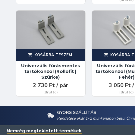
KOSÁRBA TESZEM
KOSÁRBA T
Univerzális fúrásmentes
Univerzális fú
tartókonzol (Rollofit |
tartókonzol (Mult
Szürke)
Fehér)
2 730 Ft / pár
3 050 Ft /
(Bruttó)
(Bruttó)
GYORS SZÁLLÍTÁS
Rendelése akár 1-2 munkanapon belül Önné
Nemrég megtekintett termékek