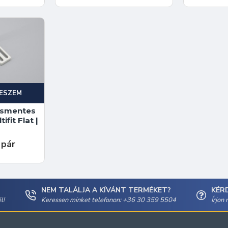
ESZEM
rásmentes
ifit Flat |
 pár
NEM TALÁLJA A KÍVÁNT TERMÉKET?
KÉR
l!
Keressen minket telefonon: +36 30 359 5504
Írjon