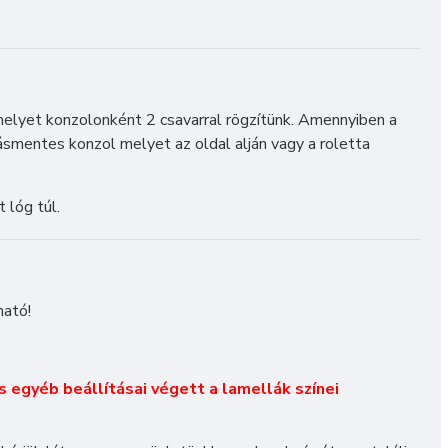
 melyet konzolonként 2 csavarral rögzítünk. Amennyiben a
ásmentes konzol melyet az oldal alján vagy a roletta
 lóg túl.
ható!
és egyéb beállításai végett a lamellák színei