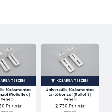
SÁRBA TESZEM
KOSÁRBA TESZEM
lis fúrásmentes
Univerzális fúrásmentes
zol (Rolloflex |
tartókonzol (Rollofit |
Fehér)
Fehér)
30 Ft / pár
2 730 Ft / pár
(Bruttó)
(Bruttó)