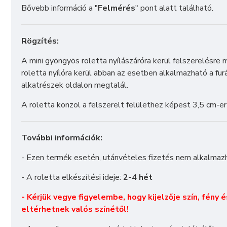
Bővebb információ a "
Felmérés
" pont alatt található.
Rögzítés:
A mini gyöngyös roletta nyílászáróra kerül felszerelésre
roletta nyílóra kerül abban az esetben alkalmazható a fur
alkatrészek oldalon megtalál.
A roletta konzol a felszerelt felülethez képest 3,5 cm-ert
További információk:
- Ezen termék esetén, utánvételes fizetés nem alkalmaz
- A roletta elkészítési ideje:
2-4 hét
- Kérjük vegye figyelembe, hogy kijelzője szín, fény 
eltérhetnek valós színétől!