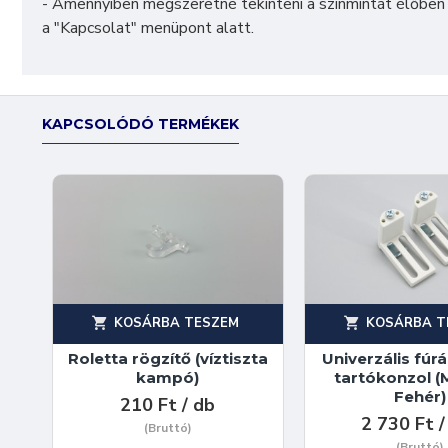
- Amennyiben megszeretné tekinteni a színmintát élőben
a "
Kapcsolat
" menüpont alatt.
KAPCSOLÓDÓ TERMÉKEK
KOSÁRBA TESZEM
KOSÁRBA T
Roletta rögzítő (víztiszta
Univerzális fú
kampó)
tartókonzol (Mu
Fehér)
210 Ft / db
2 730 Ft /
(Bruttó)
(Bruttó)