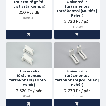
Roletta rögzítő
Univerzális
(víztiszta kampó)
fúrásmentes
tartókonzol (Multifit |
210 Ft / db
Fehér)
(Bruttó)
2 730 Ft / pár
(Bruttó)
Univerzális
Univerzális
fúrásmentes
fúrásmentes
tartókonzol (Topfix |
tartókonzol (Rolloflex |
Fehér)
Fehér)
2 520 Ft / pár
2 730 Ft / pár
(Bruttó)
(Bruttó)