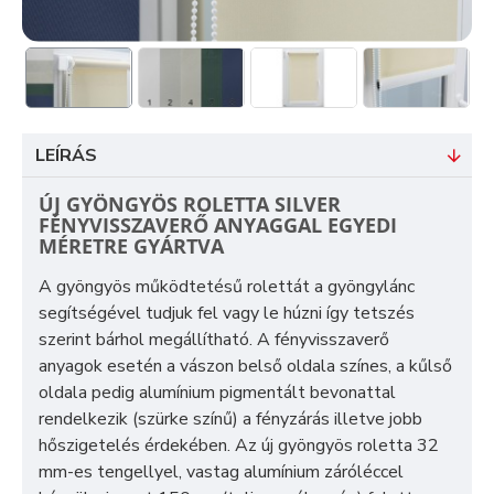
LEÍRÁS
ÚJ GYÖNGYÖS ROLETTA SILVER
FÉNYVISSZAVERŐ ANYAGGAL EGYEDI
MÉRETRE GYÁRTVA
A gyöngyös működtetésű rolettát a gyöngylánc
segítségével tudjuk fel vagy le húzni így tetszés
szerint bárhol megállítható. A fényvisszaverő
anyagok esetén a vászon belső oldala színes, a kűlső
oldala pedig alumínium pigmentált bevonattal
rendelkezik (szürke színű) a fényzárás illetve jobb
hőszigetelés érdekében. Az új gyöngyös roletta 32
mm-es tengellyel, vastag alumínium záróléccel