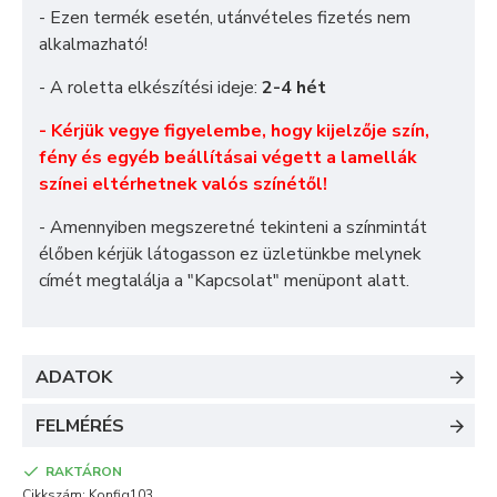
- Ezen termék esetén, utánvételes fizetés nem
alkalmazható!
- A roletta elkészítési ideje:
2-4 hét
- Kérjük vegye figyelembe, hogy kijelzője szín,
fény és egyéb beállításai végett a lamellák
színei eltérhetnek valós színétől!
- Amennyiben megszeretné tekinteni a színmintát
élőben kérjük látogasson ez üzletünkbe melynek
címét megtalálja a "
Kapcsolat
" menüpont alatt.
ADATOK
FELMÉRÉS
RAKTÁRON
Cikkszám:
Konfig103