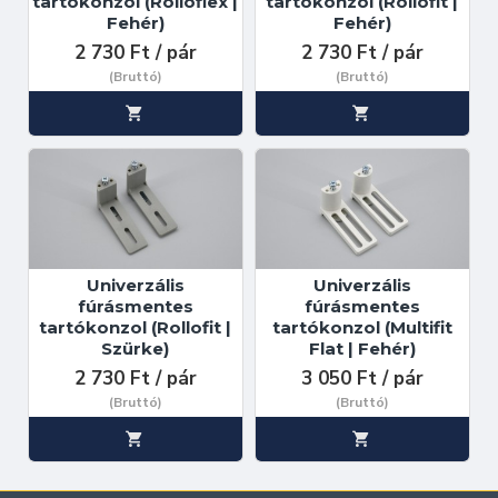
tartókonzol (Rolloflex |
tartókonzol (Rollofit |
Fehér)
Fehér)
2 730 Ft / pár
2 730 Ft / pár
(Bruttó)
(Bruttó)
Univerzális
Univerzális
fúrásmentes
fúrásmentes
tartókonzol (Rollofit |
tartókonzol (Multifit
Szürke)
Flat | Fehér)
2 730 Ft / pár
3 050 Ft / pár
(Bruttó)
(Bruttó)