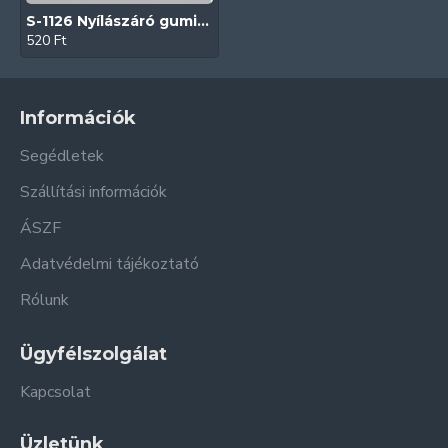
S-1126 Nyílászáró gumitömítés (Szürke| Műanyag nyílászárókhoz)
520 Ft
Információk
Segédletek
Szállítási információk
ÁSZF
Adatvédelmi tájékoztató
Rólunk
Ügyfélszolgálat
Kapcsolat
Üzletünk