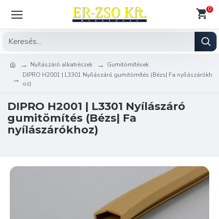
0
Nyílászáró alkatrészek
Gumitömítések
DIPRO H2001 | L3301 Nyílászáró gumitömítés (Bézs| Fa nyílászárókh
oz)
DIPRO H2001 | L3301 Nyílászáró
gumitömítés (Bézs| Fa
nyílászárókhoz)