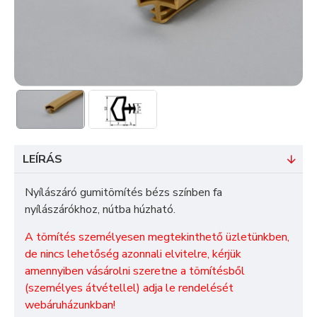
LEÍRÁS
Nyílászáró gumitömítés bézs színben fa
nyílászárókhoz, nútba húzható.
A tömítés személyesen megtekinthető üzletünkben,
de nincs lehetőség azonnali elvitelre, kérjük
amennyiben vásárolni szeretne a tömítésből
(személyes átvétellel) adja le rendelését
webáruházunkban!