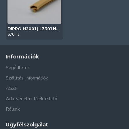
DIPRO H2001 | L3301 Nyílászáró gumitömítés (Bézs| Fa nyílászárókhoz)
670 Ft
Információk
Segédletek
Szállítási információk
ÁSZF
Adatvédelmi tájékoztató
Rólunk
Ügyfélszolgálat