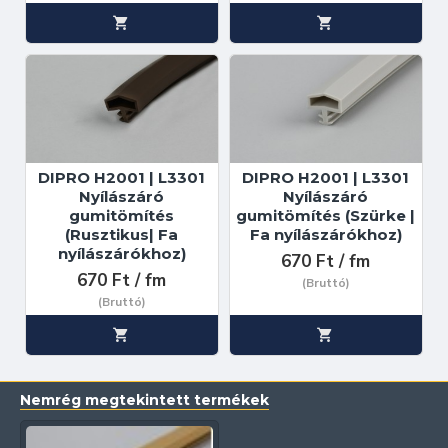
DIPRO H2001 | L3301
DIPRO H2001 | L3301
Nyílászáró
Nyílászáró
gumitömítés
gumitömítés (Szürke |
(Rusztikus| Fa
Fa nyílászárókhoz)
nyílászárókhoz)
670 Ft / fm
670 Ft / fm
(Bruttó)
(Bruttó)
Nemrég megtekintett termékek