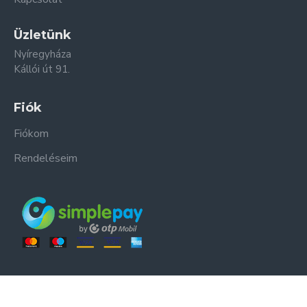
Üzletünk
Nyíregyháza
Kállói út 91.
Fiók
Fiókom
Rendeléseim
ER-ZSO Kft. © Minden jog fenntartva.