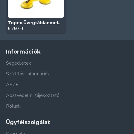
Topex Üvegtáblaemelő (2 fejes | 80 kg)
5 750 Ft
Információk
Segédletek
Szállítási információk
ÁSZF
Adatvédelmi tájékoztató
Rólunk
Ügyfélszolgálat
Kapcsolat