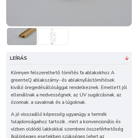
LEÍRÁS
Könnyen felszerelhető tömítés fa ablakokhoz A
greenteQ ablakszárny- és ablaknyílástömítések
kiváló öregedésállósággal rendelkeznek. Emellett jól
ellenállnak a nedvességnek, az UV sugárzásnak, az
ózonnak, a savaknak és a lúgoknak.
A jó visszaálló képesség ugyanúgy a termék
tulajdonságaihoz tartozik , mint a konvencionális és
vízben oldódó lakkokkal szembeni összeférhetőség
(különleges esetekben szükséges lehet az