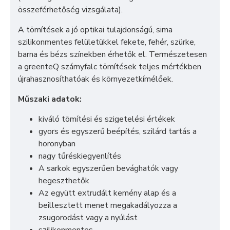
összeférhetőség vizsgálata).
A tömítések a jó optikai tulajdonságú, sima
szilikonmentes felületükkel fekete, fehér, szürke,
barna és bézs színekben érhetők el. Természetesen
a greenteQ szárnyfalc tömítések teljes mértékben
újrahasznosíthatóak és környezetkímélőek.
Műszaki adatok:
kiváló tömítési és szigetelési értékek
gyors és egyszerű beépítés, szilárd tartás a
horonyban
nagy tűréskiegyenlítés
A sarkok egyszerűen bevághatók vagy
hegeszthetők
Az együtt extrudált kemény alap és a
beillesztett menet megakadályozza a
zsugorodást vagy a nyúlást
szilikonmentes