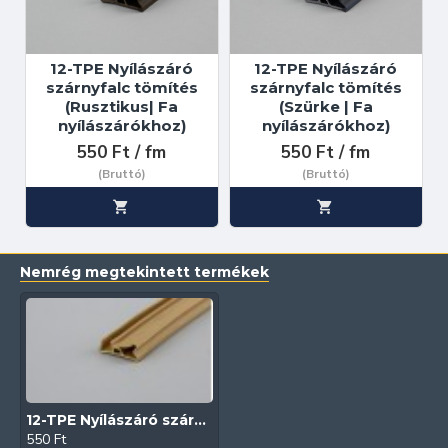
12-TPE Nyílászáró
12-TPE Nyílászáró
szárnyfalc tömítés
szárnyfalc tömítés
(Rusztikus| Fa
(Szürke | Fa
nyílászárókhoz)
nyílászárókhoz)
550 Ft / fm
550 Ft / fm
(Bruttó)
(Bruttó)
Nemrég megtekintett termékek
12-TPE Nyílászáró szárnyfalc tömítés (Bézs| Fa nyílászárókhoz)
550 Ft