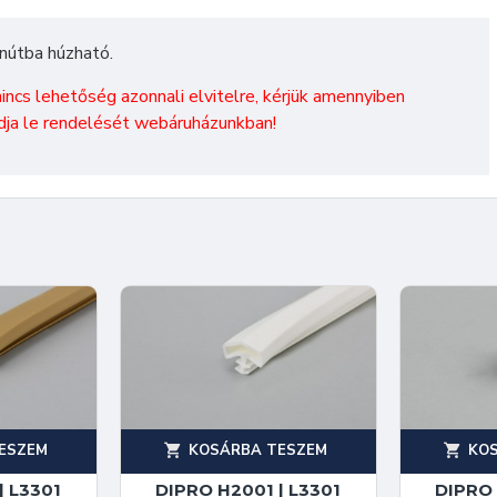
 nútba húzható.
cs lehetőség azonnali elvitelre, kérjük amennyiben
adja le rendelését webáruházunkban!
ESZEM
KOSÁRBA TESZEM
KO
| L3301
DIPRO H2001 | L3301
DIPRO 