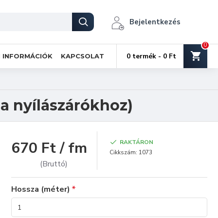
Bejelentkezés
0
0 termék - 0 Ft
I INFORMÁCIÓK
KAPCSOLAT
Fa nyílászárókhoz)
670 Ft / fm
RAKTÁRON
Cikkszám:
1073
(Bruttó)
Hossza (méter)