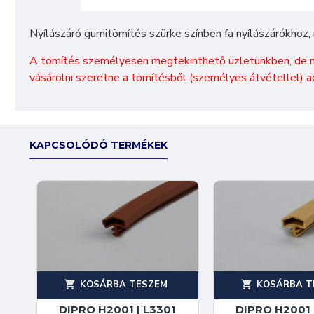
Nyílászáró gumitömítés szürke színben fa nyílászárókhoz,
A tömítés személyesen megtekinthető üzletünkben, de nin
vásárolni szeretne a tömítésből (személyes átvétellel) 
KAPCSOLÓDÓ TERMÉKEK
KOSÁRBA TESZEM
KOSÁRBA T
DIPRO H2001 | L3301
DIPRO H2001 