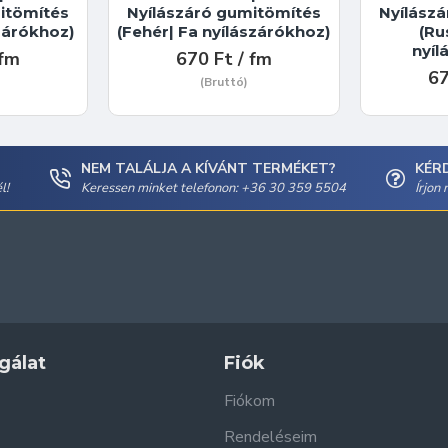
itömítés
Nyílászáró gumitömítés
Nyílász
szárókhoz)
(Fehér| Fa nyílászárókhoz)
(Ru
nyíl
 fm
670 Ft / fm
67
(Bruttó)
NEM TALÁLJA A KÍVÁNT TERMÉKET?
KÉR
l!
Keressen minket telefonon: +36 30 359 5504
Írjon
gálat
Fiók
Fiókom
Rendeléseim