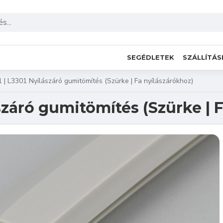
SEGÉDLETEK
SZÁLLÍTÁS
| L3301 Nyílászáró gumitömítés (Szürke | Fa nyílászárókhoz)
száró gumitömítés (Szürke | 