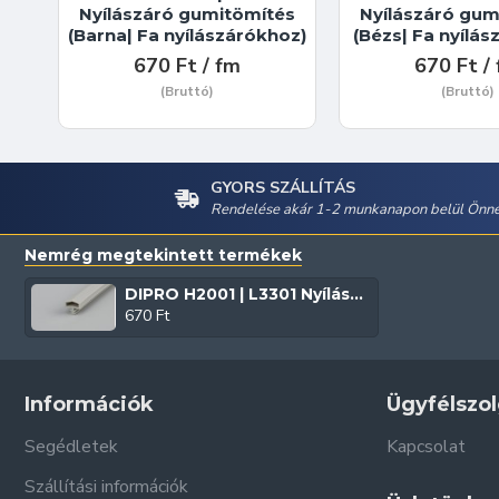
Nyílászáró gumitömítés
Nyílászáró gum
(Barna| Fa nyílászárókhoz)
(Bézs| Fa nyílá
670 Ft / fm
670 Ft /
(Bruttó)
(Bruttó)
GYORS SZÁLLÍTÁS
Rendelése akár 1-2 munkanapon belül Önné
Nemrég megtekintett termékek
DIPRO H2001 | L3301 Nyílászáró gumitömítés (Szürke | Fa nyílászárókhoz)
670 Ft
Információk
Ügyfélszol
Segédletek
Kapcsolat
Szállítási információk