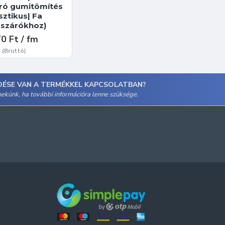
áró gumitömítés
sztikus| Fa
ászárókhoz)
0 Ft / fm
(Bruttó)
DÉSE VAN A TERMÉKKEL KAPCSOLATBAN?
 nekünk, ha további információra lenne szüksége.