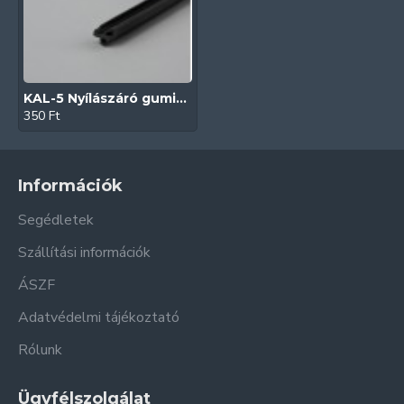
KAL-5 Nyílászáró gumitömítés (Fekete | Műanyag nyílászárókhoz)
350 Ft
Információk
Segédletek
Szállítási információk
ÁSZF
Adatvédelmi tájékoztató
Rólunk
Ügyfélszolgálat