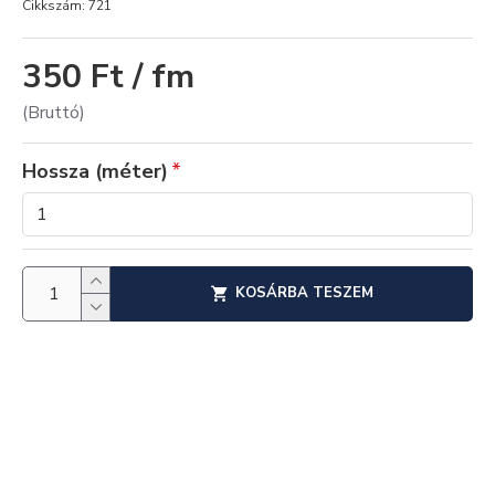
Cikkszám:
721
350 Ft / fm
(Bruttó)
Hossza (méter)
KOSÁRBA TESZEM