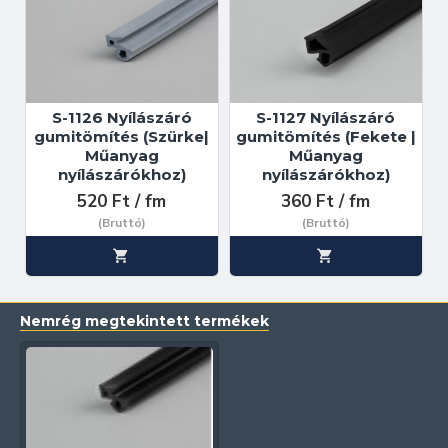
S-1126 Nyílászáró
S-1127 Nyílászáró
gumitömítés (Szürke|
gumitömítés (Fekete |
Műanyag
Műanyag
nyílászárókhoz)
nyílászárókhoz)
520 Ft / fm
360 Ft / fm
(Bruttó)
(Bruttó)
Nemrég megtekintett termékek