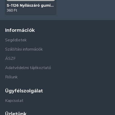
S-1126 Nyílászáró gumitömítés (Fekete | Műanyag nyílászárókhoz)
360 Ft
Információk
Segédletek
Szállítási információk
ÁSZF
Adatvédelmi tájékoztató
Rólunk
Ügyfélszolgálat
Kapcsolat
Üzletünk