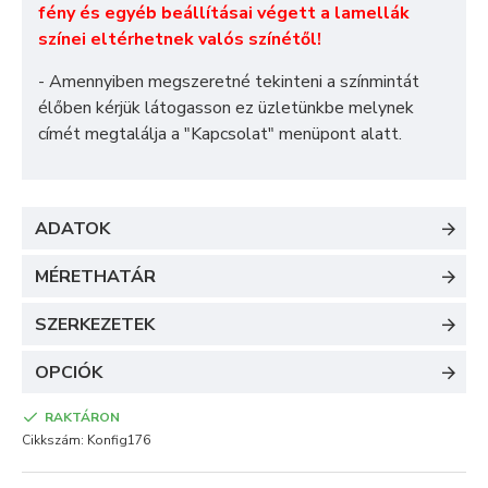
fény és egyéb beállításai végett a lamellák
színei eltérhetnek valós színétől!
- Amennyiben megszeretné tekinteni a színmintát
élőben kérjük látogasson ez üzletünkbe melynek
címét megtalálja a "
Kapcsolat
" menüpont alatt.
ADATOK
MÉRETHATÁR
SZERKEZETEK
OPCIÓK
RAKTÁRON
Cikkszám:
Konfig176