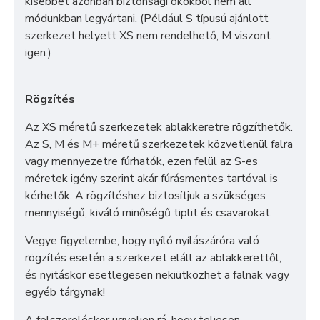
kisebbet azonban biztonsági okokból nem áll
módunkban legyártani. (Például S típusú ajánlott
szerkezet helyett XS nem rendelhető, M viszont
igen.)
Rögzítés
Az XS méretű szerkezetek ablakkeretre rögzíthetők.
Az S, M és M+ méretű szerkezetek közvetlenül falra
vagy mennyezetre fúrhatók, ezen felül az S-es
méretek igény szerint akár fúrásmentes tartóval is
kérhetők. A rögzítéshez biztosítjuk a szükséges
mennyiségű, kiváló minőségű tiplit és csavarokat.
Vegye figyelembe, hogy nyíló nyílászáróra való
rögzítés esetén a szerkezet eláll az ablakkerettől,
és nyitáskor esetlegesen nekiütközhet a falnak vagy
egyéb tárgynak!
A felszereléskor ügyeljen rá, hogy teljesen