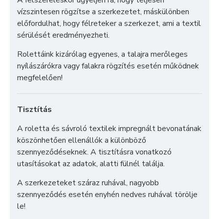
vízszintesen rögzítse a szerkezetet, máskülönben
előfordulhat, hogy félreteker a szerkezet, ami a textil
sérülését eredményezheti.
Rolettáink kizárólag egyenes, a talajra merőleges
nyílászárókra vagy falakra rögzítés esetén működnek
megfelelően!
Tisztítás
A roletta és sávroló textilek impregnált bevonatának
köszönhetően ellenállók a különböző
szennyeződéseknek. A tisztításra vonatkozó
utasításokat az adatok, alatti fülnél találja.
A szerkezeteket száraz ruhával, nagyobb
szennyeződés esetén enyhén nedves ruhával törölje
le!