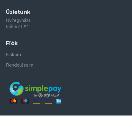
Üzletünk
Nyíregyháza
Kállói út 91.
Fiók
Fiókom
Rendeléseim
ER-ZSO Kft. © Minden jog fenntartva.