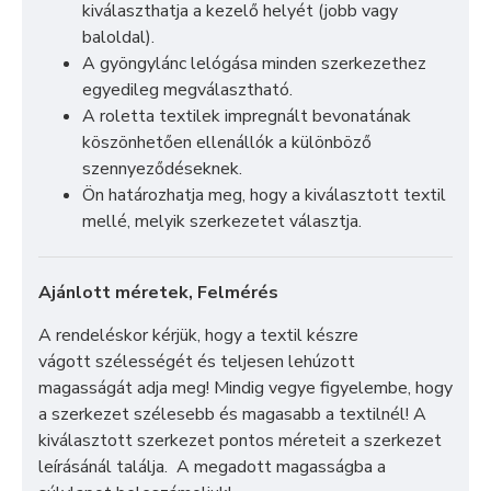
kiválaszthatja a kezelő helyét (jobb vagy
baloldal).
A gyöngylánc lelógása minden szerkezethez
egyedileg megválasztható.
A roletta textilek impregnált bevonatának
köszönhetően ellenállók a különböző
szennyeződéseknek.
Ön határozhatja meg, hogy a kiválasztott textil
mellé, melyik szerkezetet választja.
Ajánlott méretek, Felmérés
A rendeléskor kérjük, hogy a textil készre
vágott szélességét és teljesen lehúzott
magasságát adja meg! Mindig vegye figyelembe, hogy
a szerkezet szélesebb és magasabb a textilnél! A
kiválasztott szerkezet pontos méreteit a szerkezet
leírásánál találja. A megadott magasságba a