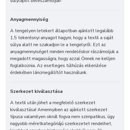
súlylapot beleszámoljuk!
Anyagmennyiség
A tengelyen letekert állapotban ajánlott legalább
1,5 tekerésnyi anyagot hagyni, hogy a textil a saját
súlya alatt ne szakadjon le a tengelyről. Ezt az
anyagmennyiséget minden rendeléskor rászámoljuk a
megadott magasságra, hogy azzal Önnek ne kelljen
foglalkoznia. Az esetleges túlhúzás elkerülése
érdekében láncmegállítót használunk.
Szerkezet kiválasztása
A textil után jöhet a megfelelő szerkezet
kiválasztása! Amennyiben az ajánlott szerkezet
típusa valamilyen oknál fogva nem szimpatikus, úgy
nagyobb méretkategóriájú szerkezetet rendelhet,