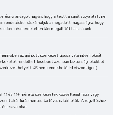
résnyi anyagot hagyni, hogy a textil a saját súlya alatt ne
den rendeléskor rászámoljuk a megadott magasságra, hogy
ás elkerülése érdekében láncmegállítót használunk.
Amennyiben az ajánlott szerkezet típusa valamilyen oknál
rkezetet rendelhet, kisebbet azonban biztonsági okokból
 szerkezet helyett XS nem rendelhető, M viszont igen.)
S, M és M+ méretű szerkezetek közvetlenül falra vagy
zerint akár fúrásmentes tartóval is kérhetők. A rögzítéshez
t és csavarokat.