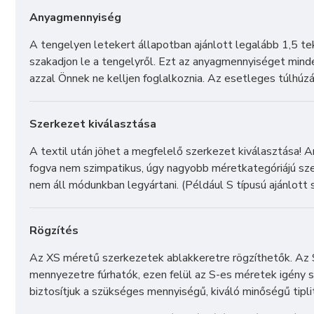
Anyagmennyiség
A tengelyen letekert állapotban ajánlott legalább 1,5 teke
szakadjon le a tengelyről. Ezt az anyagmennyiséget min
azzal Önnek ne kelljen foglalkoznia. Az esetleges túlhúz
Szerkezet kiválasztása
A textil után jöhet a megfelelő szerkezet kiválasztása! 
fogva nem szimpatikus, úgy nagyobb méretkategóriájú sze
nem áll módunkban legyártani. (Például S típusú ajánlott
Rögzítés
Az XS méretű szerkezetek ablakkeretre rögzíthetők. Az 
mennyezetre fúrhatók, ezen felül az S-es méretek igény s
biztosítjuk a szükséges mennyiségű, kiváló minőségű tipli