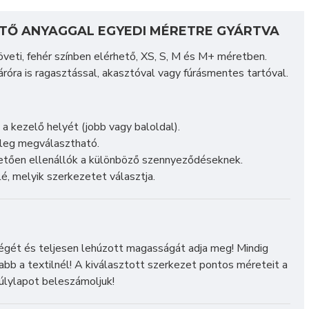
TŐ ANYAGGAL EGYEDI MÉRETRE GYÁRTVA
követi, fehér színben elérhető, XS, S, M és M+ méretben.
róra is ragasztással, akasztóval vagy fúrásmentes tartóval.
a kezelő helyét (jobb vagy baloldal).
leg megválasztható.
hetően ellenállók a különböző szennyeződéseknek.
é, melyik szerkezetet választja.
ségét és teljesen lehúzott magasságát adja meg! Mindig
b a textilnél! A kiválasztott szerkezet pontos méreteit a
úlylapot beleszámoljuk!