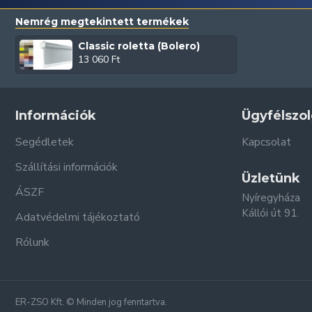
Nemrég megtekintett termékek
Classic roletta (Bolero)
13 060 Ft
Információk
Ügyfélszol
Segédletek
Kapcsolat
Szállítási információk
Üzletünk
ÁSZF
Nyíregyháza
Kállói út 91.
Adatvédelmi tájékoztató
Rólunk
ER-ZSO Kft. © Minden jog fenntartva.