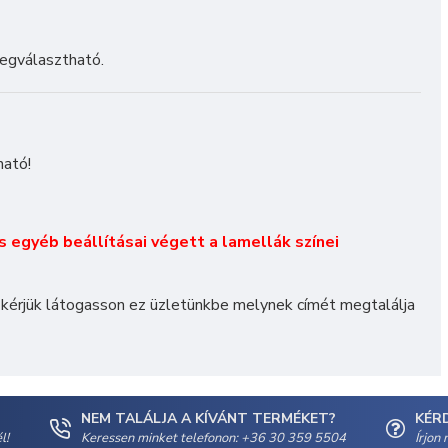
egválasztható.
ható!
és egyéb beállításai végett a lamellák színei
 kérjük látogasson ez üzletünkbe melynek címét megtalálja
NEM TALÁLJA A KÍVÁNT TERMÉKET?
KÉR
l!
Keressen minket telefonon: +36 30 359 5504
Írjon