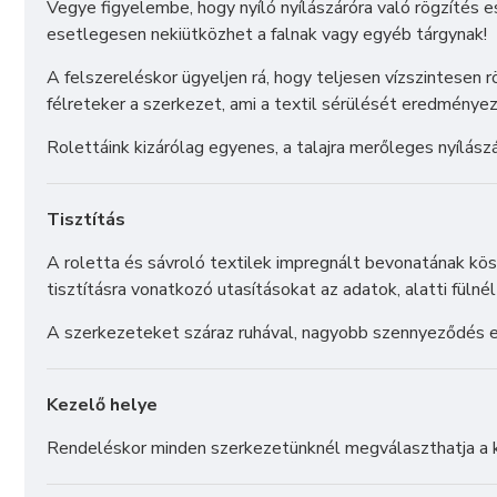
Vegye figyelembe, hogy nyíló nyílászáróra való rögzítés e
esetlegesen nekiütközhet a falnak vagy egyéb tárgynak!
A felszereléskor ügyeljen rá, hogy teljesen vízszintesen 
félreteker a szerkezet, ami a textil sérülését eredményez
Rolettáink kizárólag egyenes, a talajra merőleges nyílás
Tisztítás
A roletta és sávroló textilek impregnált bevonatának k
tisztításra vonatkozó utasításokat az adatok, alatti fülnél 
A szerkezeteket száraz ruhával, nagyobb szennyeződés es
Kezelő helye
Rendeléskor minden szerkezetünknél megválaszthatja a ke