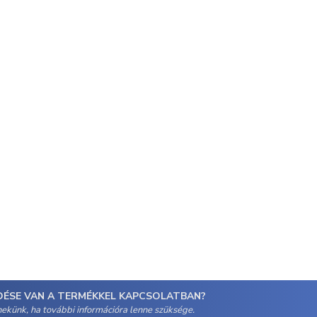
DÉSE VAN A TERMÉKKEL KAPCSOLATBAN?
 nekünk, ha további információra lenne szüksége.