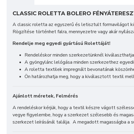
CLASSIC ROLETTA BOLERO FÉNYÁTERESZ
A classic roletta az egyszerű és letisztult formavilágot 
Rögzítése történhet falra, mennyezetre vagy akár nyílászá
Rendelje meg egyedi gyártású Rolettáját!
Rendeléskor minden szerkezetünknél kiválaszthatja 
A gyöngylánc lelógása minden szerkezethez egyedi
A roletta textilek impregnált bevonatának köszön
Ön határozhatja meg, hogy a kiválasztott textil mell
Ajánlott méretek, Felmérés
A rendeléskor kérjük, hogy a textil készre vágott széles
vegye figyelembe, hogy a szerkezet szélesebb és magasab
szerkezet leírásánál találja. A megadott magasságba a s