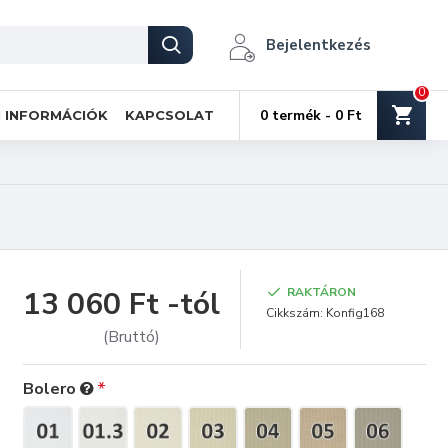
Bejelentkezés
0
0 termék - 0 Ft
I INFORMÁCIÓK
KAPCSOLAT
13 060 Ft -tól
RAKTÁRON
Cikkszám:
Konfig168
(Bruttó)
Bolero