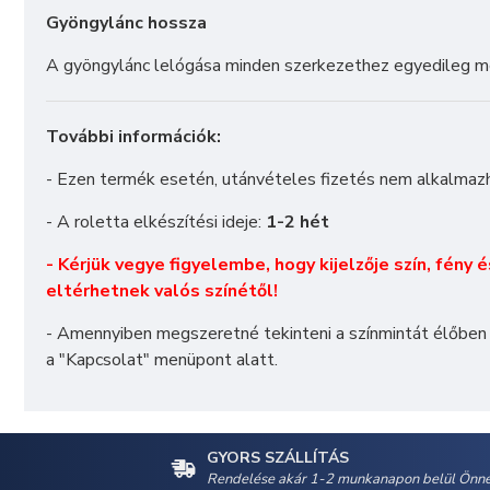
Gyöngylánc hossza
A gyöngylánc lelógása minden szerkezethez egyedileg m
További információk:
- Ezen termék esetén, utánvételes fizetés nem alkalmaz
- A roletta elkészítési ideje:
1-2 hét
- Kérjük vegye figyelembe, hogy kijelzője szín, fény 
eltérhetnek valós színétől!
- Amennyiben megszeretné tekinteni a színmintát élőben
a "
Kapcsolat
" menüpont alatt.
GYORS SZÁLLÍTÁS
Rendelése akár 1-2 munkanapon belül Önné