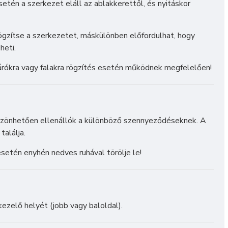
setén a szerkezet eláll az ablakkerettől, és nyitáskor
rögzítse a szerkezetet, máskülönben előfordulhat, hogy
heti.
zárókra vagy falakra rögzítés esetén működnek megfelelően!
öszönhetően ellenállók a különböző szennyeződéseknek. A
találja.
etén enyhén nedves ruhával törölje le!
zelő helyét (jobb vagy baloldal).