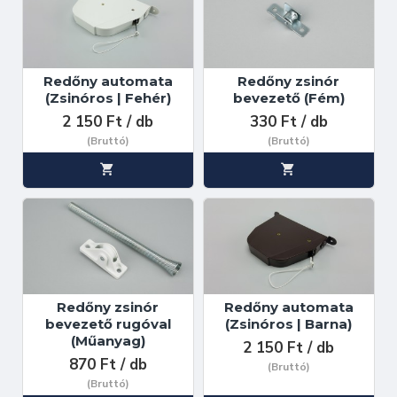
Redőny automata
Redőny zsinór
(Zsinóros | Fehér)
bevezető (Fém)
2 150 Ft / db
330 Ft / db
(Bruttó)
(Bruttó)
Redőny zsinór
Redőny automata
bevezető rugóval
(Zsinóros | Barna)
(Műanyag)
2 150 Ft / db
870 Ft / db
(Bruttó)
(Bruttó)