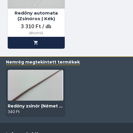
Redőny automata
(Zsinóros | Kék)
3 310 Ft / db
(Bruttó)
Nemrég megtekintett termékek
Redőny zsinór (Német | Barna)
340 Ft