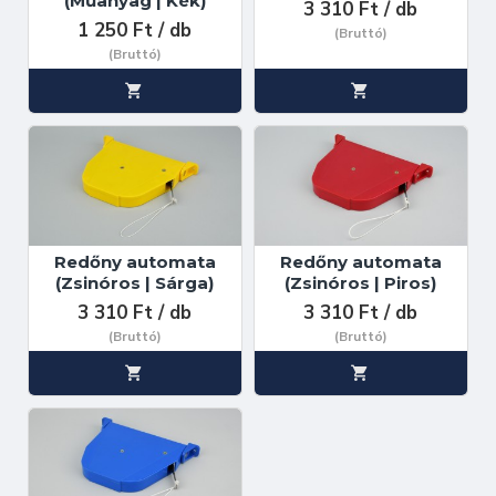
(Műanyag | Kék)
3 310 Ft / db
1 250 Ft / db
(Bruttó)
(Bruttó)
Redőny automata
Redőny automata
(Zsinóros | Sárga)
(Zsinóros | Piros)
3 310 Ft / db
3 310 Ft / db
(Bruttó)
(Bruttó)