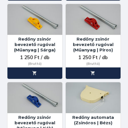
Redőny zsinór
Redőny zsinór
bevezető rugóval
bevezető rugóval
(Műanyag | Sárga)
(Műanyag | Piros)
1 250 Ft / db
1 250 Ft / db
(Bruttó)
(Bruttó)
Redőny zsinór
Redőny automata
bevezető rugóval
(Zsinóros | Bézs)