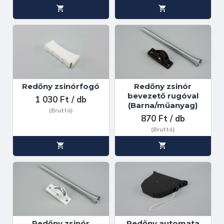
Redőny zsinórfogó
Redőny zsinór
bevezető rugóval
1 030 Ft / db
(Barna/műanyag)
(Bruttó)
870 Ft / db
(Bruttó)
Redőny zsinór
Redőny automata