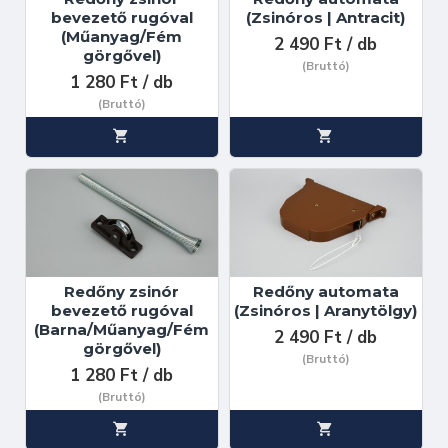
bevezető rugóval
(Zsinóros | Antracit)
(Műanyag/Fém
2 490 Ft / db
görgővel)
(Bruttó)
1 280 Ft / db
(Bruttó)
Redőny zsinór
Redőny automata
bevezető rugóval
(Zsinóros | Aranytölgy)
(Barna/Műanyag/Fém
2 490 Ft / db
görgővel)
(Bruttó)
1 280 Ft / db
(Bruttó)