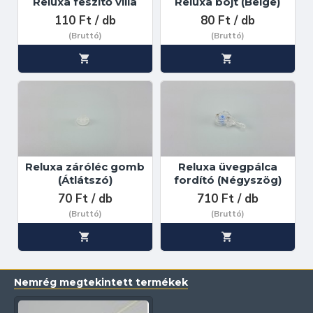
Reluxa feszítő villa
Reluxa bojt (Beige)
110 Ft / db
80 Ft / db
(Bruttó)
(Bruttó)
Reluxa záróléc gomb
Reluxa üvegpálca
(Átlátszó)
fordító (Négyszög)
70 Ft / db
710 Ft / db
(Bruttó)
(Bruttó)
Nemrég megtekintett termékek