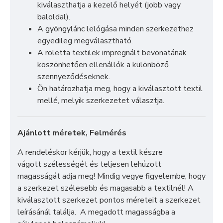
kiválaszthatja a kezelő helyét (jobb vagy
baloldal).
A gyöngylánc lelógása minden szerkezethez
egyedileg megválasztható.
A roletta textilek impregnált bevonatának
köszönhetően ellenállók a különböző
szennyeződéseknek.
Ön határozhatja meg, hogy a kiválasztott textil
mellé, melyik szerkezetet választja.
Ajánlott méretek, Felmérés
A rendeléskor kérjük, hogy a textil készre
vágott szélességét és teljesen lehúzott
magasságát adja meg! Mindig vegye figyelembe, hogy
a szerkezet szélesebb és magasabb a textilnél! A
kiválasztott szerkezet pontos méreteit a szerkezet
leírásánál találja. A megadott magasságba a