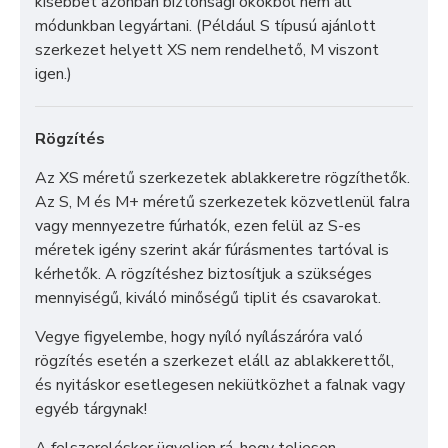
kisebbet azonban biztonsági okokból nem áll
módunkban legyártani. (Például S típusú ajánlott
szerkezet helyett XS nem rendelhető, M viszont
igen.)
Rögzítés
Az XS méretű szerkezetek ablakkeretre rögzíthetők.
Az S, M és M+ méretű szerkezetek közvetlenül falra
vagy mennyezetre fúrhatók, ezen felül az S-es
méretek igény szerint akár fúrásmentes tartóval is
kérhetők. A rögzítéshez biztosítjuk a szükséges
mennyiségű, kiváló minőségű tiplit és csavarokat.
Vegye figyelembe, hogy nyíló nyílászáróra való
rögzítés esetén a szerkezet eláll az ablakkerettől,
és nyitáskor esetlegesen nekiütközhet a falnak vagy
egyéb tárgynak!
A felszereléskor ügyeljen rá, hogy teljesen