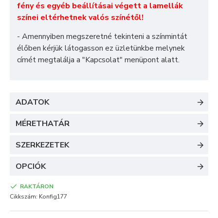
fény és egyéb beállításai végett a lamellák
színei eltérhetnek valós színétől!
- Amennyiben megszeretné tekinteni a színmintát
élőben kérjük látogasson ez üzletünkbe melynek
címét megtalálja a "
Kapcsolat
" menüpont alatt.
ADATOK
MÉRETHATÁR
SZERKEZETEK
OPCIÓK
RAKTÁRON
Cikkszám:
Konfig177