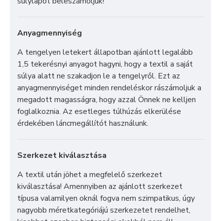
súlylapot beleszámoljuk!
Anyagmennyiség
A tengelyen letekert állapotban ajánlott legalább
1,5 tekerésnyi anyagot hagyni, hogy a textil a saját
súlya alatt ne szakadjon le a tengelyről. Ezt az
anyagmennyiséget minden rendeléskor rászámoljuk a
megadott magasságra, hogy azzal Önnek ne kelljen
foglalkoznia. Az esetleges túlhúzás elkerülése
érdekében láncmegállítót használunk.
Szerkezet kiválasztása
A textil után jöhet a megfelelő szerkezet
kiválasztása! Amennyiben az ajánlott szerkezet
típusa valamilyen oknál fogva nem szimpatikus, úgy
nagyobb méretkategóriájú szerkezetet rendelhet,