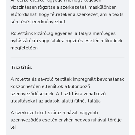
vízszintesen rögzítse a szerkezetet, máskülönben
előfordulhat, hogy félreteker a szerkezet, ami a textil
sérülését eredményezheti.
Rolettáink kizárólag egyenes, a talajra merőleges
nyílászárókra vagy falakra rögzítés esetén működnek
megfelelően!
Tisztítás
A roletta és sávroló textilek impregnált bevonatának
köszönhetően ellenállók a különböző
szennyeződéseknek. A tisztításra vonatkozó
utasításokat az adatok, alatti fülnél találja.
A szerkezeteket száraz ruhával, nagyobb
szennyeződés esetén enyhén nedves ruhával törölje
le!