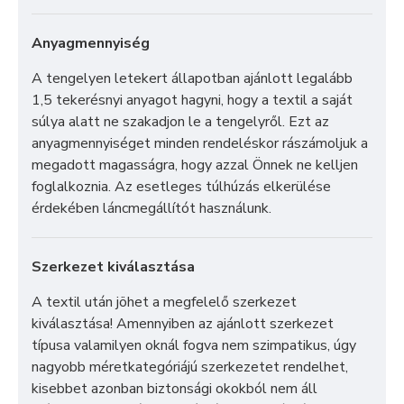
Anyagmennyiség
A tengelyen letekert állapotban ajánlott legalább
1,5 tekerésnyi anyagot hagyni, hogy a textil a saját
súlya alatt ne szakadjon le a tengelyről. Ezt az
anyagmennyiséget minden rendeléskor rászámoljuk a
megadott magasságra, hogy azzal Önnek ne kelljen
foglalkoznia. Az esetleges túlhúzás elkerülése
érdekében láncmegállítót használunk.
Szerkezet kiválasztása
A textil után jöhet a megfelelő szerkezet
kiválasztása! Amennyiben az ajánlott szerkezet
típusa valamilyen oknál fogva nem szimpatikus, úgy
nagyobb méretkategóriájú szerkezetet rendelhet,
kisebbet azonban biztonsági okokból nem áll