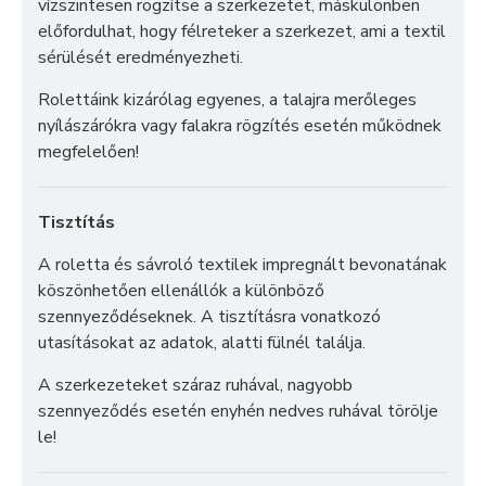
vízszintesen rögzítse a szerkezetet, máskülönben
előfordulhat, hogy félreteker a szerkezet, ami a textil
sérülését eredményezheti.
Rolettáink kizárólag egyenes, a talajra merőleges
nyílászárókra vagy falakra rögzítés esetén működnek
megfelelően!
Tisztítás
A roletta és sávroló textilek impregnált bevonatának
köszönhetően ellenállók a különböző
szennyeződéseknek. A tisztításra vonatkozó
utasításokat az adatok, alatti fülnél találja.
A szerkezeteket száraz ruhával, nagyobb
szennyeződés esetén enyhén nedves ruhával törölje
le!