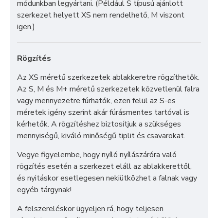
módunkban legyártani. (Például S típusú ajánlott
szerkezet helyett XS nem rendelhető, M viszont
igen.)
Rögzítés
Az XS méretű szerkezetek ablakkeretre rögzíthetők.
Az S, M és M+ méretű szerkezetek közvetlenül falra
vagy mennyezetre fúrhatók, ezen felül az S-es
méretek igény szerint akár fúrásmentes tartóval is
kérhetők. A rögzítéshez biztosítjuk a szükséges
mennyiségű, kiváló minőségű tiplit és csavarokat.
Vegye figyelembe, hogy nyíló nyílászáróra való
rögzítés esetén a szerkezet eláll az ablakkerettől,
és nyitáskor esetlegesen nekiütközhet a falnak vagy
egyéb tárgynak!
A felszereléskor ügyeljen rá, hogy teljesen