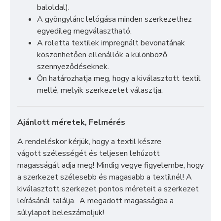
baloldal).
A gyöngylánc lelógása minden szerkezethez
egyedileg megválasztható.
A roletta textilek impregnált bevonatának
köszönhetően ellenállók a különböző
szennyeződéseknek.
Ön határozhatja meg, hogy a kiválasztott textil
mellé, melyik szerkezetet választja.
Ajánlott méretek, Felmérés
A rendeléskor kérjük, hogy a textil készre
vágott szélességét és teljesen lehúzott
magasságát adja meg! Mindig vegye figyelembe, hogy
a szerkezet szélesebb és magasabb a textilnél! A
kiválasztott szerkezet pontos méreteit a szerkezet
leírásánál találja. A megadott magasságba a
súlylapot beleszámoljuk!