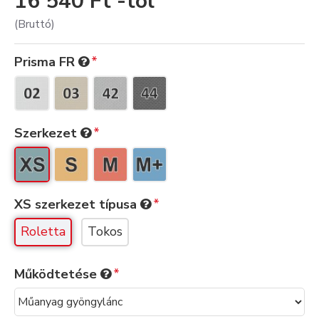
16 540 Ft -tól
(Bruttó)
Prisma FR
Szerkezet
XS szerkezet típusa
Roletta
Tokos
Működtetése