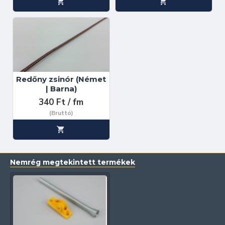
Redőny zsinór (Német
| Barna)
340 Ft / fm
(Bruttó)
Nemrég megtekintett termékek