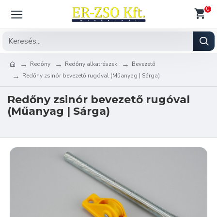
0
Redőny
Redőny alkatrészek
Bevezető
Redőny zsinór bevezető rugóval (Műanyag | Sárga)
Redőny zsinór bevezető rugóval
(Műanyag | Sárga)