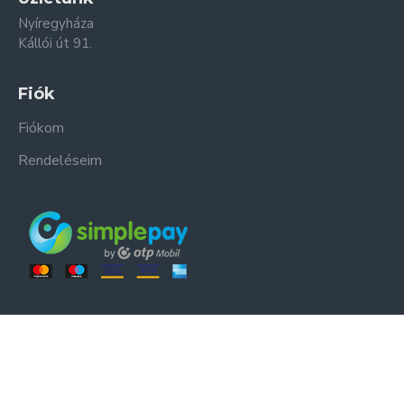
Nyíregyháza
Kállói út 91.
Fiók
Fiókom
Rendeléseim
ER-ZSO Kft. © Minden jog fenntartva.