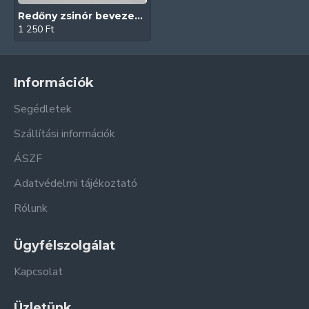
Redőny zsinór bevezető rugóval (Műanyag | Sárga)
1 250 Ft
Információk
Segédletek
Szállítási információk
ÁSZF
Adatvédelmi tájékoztató
Rólunk
Ügyfélszolgálat
Kapcsolat
Üzletünk