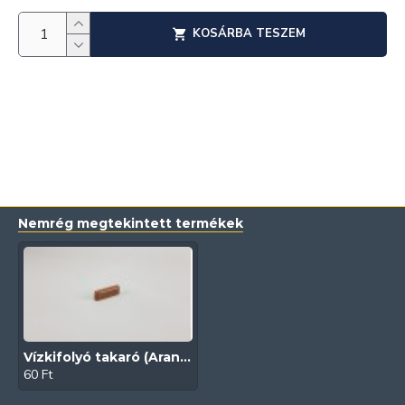
KOSÁRBA TESZEM
Nemrég megtekintett termékek
Vízkifolyó takaró (Aranytölgy)
60 Ft